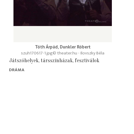
Tóth Árpád, Dunkler Róbert
szuh170617-1.jpg
© theater.hu - Ilovszky Béla
Játszóhelyek, társszínházak, fesztiválok
DRÁMA