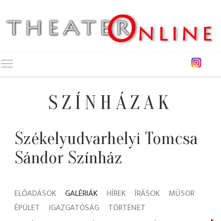
Toggle main menu visibility
SZÍNHÁZAK
Székelyudvarhelyi Tomcsa
Sándor Színház
ELŐADÁSOK
GALÉRIÁK
HÍREK
ÍRÁSOK
MŰSOR
ÉPÜLET
IGAZGATÓSÁG
TÖRTÉNET