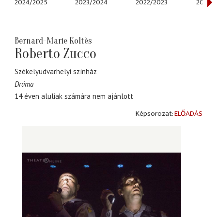
2024/2025
2023/2024
2022/2023
2021/2
Bernard-Marie Koltès
Roberto Zucco
Székelyudvarhelyi színház
Dráma
14 éven aluliak számára nem ajánlott
ELŐADÁS