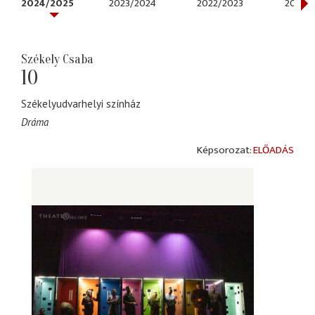
2024/2025
2023/2024
2022/2023
2021/2
Székely Csaba
10
Székelyudvarhelyi színház
Dráma
ELŐADÁS