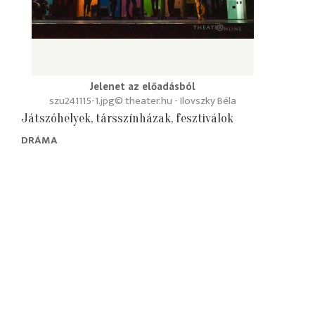
Jelenet az előadásból
szu241115-1.jpg
© theater.hu - Ilovszky Béla
Játszóhelyek, társszínházak, fesztiválok
DRÁMA