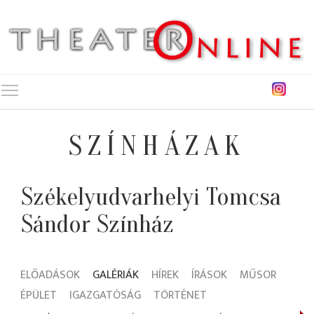
Toggle main menu visibility
SZÍNHÁZAK
Székelyudvarhelyi Tomcsa
Sándor Színház
ELŐADÁSOK
GALÉRIÁK
HÍREK
ÍRÁSOK
MŰSOR
ÉPÜLET
IGAZGATÓSÁG
TÖRTÉNET