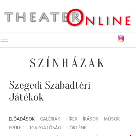
Toggle main menu visibility
SZÍNHÁZAK
Szegedi Szabadtéri
Játékok
ELŐADÁSOK
GALÉRIÁK
HÍREK
ÍRÁSOK
MŰSOR
ÉPÜLET
IGAZGATÓSÁG
TÖRTÉNET