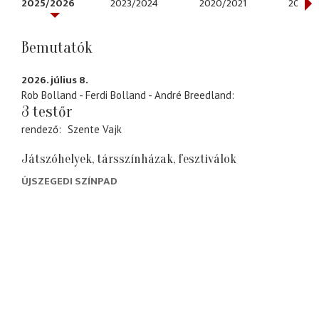
2025/2026
2023/2024
2020/2021
2019/
Bemutatók
2026. július 8.
Rob Bolland - Ferdi Bolland - André Breedland
3 testőr
rendező
Szente Vajk
Játszóhelyek, társszínházak, fesztiválok
ÚJSZEGEDI SZÍNPAD