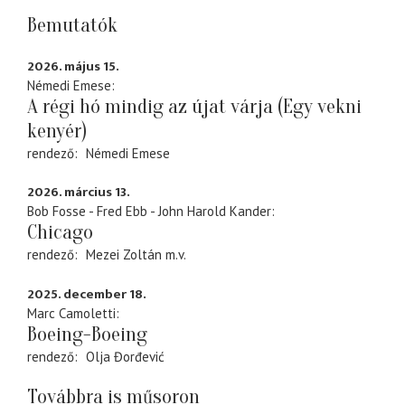
Bemutatók
2026. május 15.
Némedi Emese
A régi hó mindig az újat várja (Egy vekni
kenyér)
rendező
Némedi Emese
2026. március 13.
Bob Fosse - Fred Ebb - John Harold Kander
Chicago
rendező
Mezei Zoltán
m.v.
2025. december 18.
Marc Camoletti
Boeing-Boeing
rendező
Olja Đorđević
Továbbra is műsoron