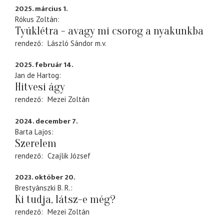
2025. március 1.
Rókus Zoltán
Tyúklétra - avagy mi csorog a nyakunkba
rendező
László Sándor
m.v.
2025. február 14.
Jan de Hartog
Hitvesi ágy
rendező
Mezei Zoltán
2024. december 7.
Barta Lajos
Szerelem
rendező
Czajlik József
2023. október 20.
Brestyánszki B. R.
Ki tudja, látsz-e még?
rendező
Mezei Zoltán