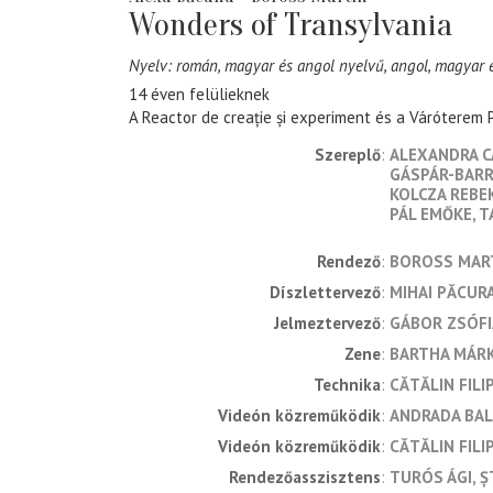
Wonders of Transylvania
Nyelv: román, magyar és angol nyelvű, angol, magyar é
14 éven felülieknek
A Reactor de creație și experiment és a Váróterem P
Szereplő
ALEXANDRA C
GÁSPÁR-BARR
KOLCZA REBE
PÁL EMŐKE
T
rendező
BOROSS MAR
díszlettervező
MIHAI PĂCUR
jelmeztervező
GÁBOR ZSÓFI
zene
BARTHA MÁR
technika
CĂTĂLIN FILI
videón közreműködik
ANDRADA BAL
videón közreműködik
CĂTĂLIN FILIP
rendezőasszisztens
TURÓS ÁGI
Ș