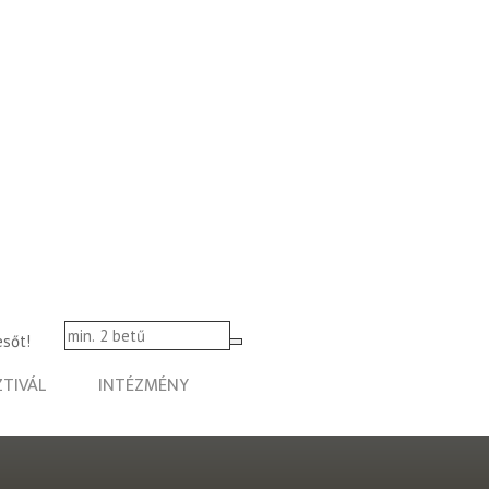
esőt!
ZTIVÁL
INTÉZMÉNY