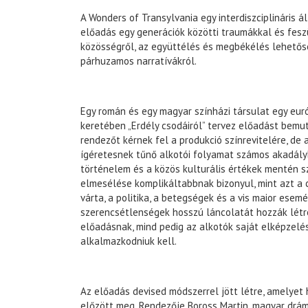
A Wonders of Transylvania egy interdiszciplináris 
előadás egy generációk közötti traumákkal és fesz
közösségről, az együttélés és megbékélés lehetősé
párhuzamos narratívákról.
Egy román és egy magyar színházi társulat egy euró
keretében „Erdély csodáiról” tervez előadást bemut
rendezőt kérnek fel a produkció színrevitelére, de
ígéretesnek tűnő alkotói folyamat számos akadályb
történelem és a közös kulturális értékek mentén s
elmesélése komplikáltabbnak bizonyul, mint azt a 
várta, a politika, a betegségek és a vis maior esem
szerencsétlenségek hosszú láncolatát hozzák létr
előadásnak, mind pedig az alkotók saját elképzelés
alkalmazkodniuk kell.
Az előadás devised módszerrel jött létre, amelye
előzött meg. Rendezője Boross Martin, magyar dráma