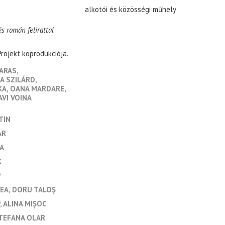
alkotói és közösségi műhely
s román felirattal
rojekt koprodukciója.
ARAS
A SZILÁRD
KA
OANA MARDARE
AVI VOINA
TIN
AR
A
K
P
EA
DORU TALOȘ
ALINA MIȘOC
TEFANA OLAR