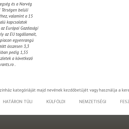
cegség és a Norvég
 Térségen belüli
hez, valamint a 15
dalú kapcsolatok
t az Európai Gazdasági
ly az EU tagállamait,
ő piacon egyenrangú
zött összesen 3,3
akban pedig 1,55
szletek a következő
ants.ro .
színház kategóriáját majd nevének kezdőbetűjét vagy használja a ker
HATÁRON TÚLI
KÜLFÖLDI
NEMZETISÉGI
FES