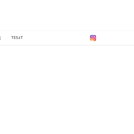
g
TESzT