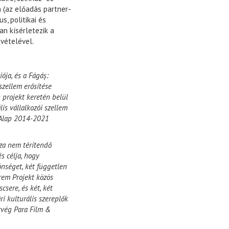
a (az előadás partner-
s, politikai és
ran kísérletezik a
vételével.
ója, és a Fágáș:
 szellem erősítése
projekt keretén belül
is vállalkozói szellem
T Alap 2014-2021
sza nem térítendő
s célja, hogy
nséget, két független
erem Projekt közös
sere, és két, két
ri kulturális szereplők
orvég Para Film &