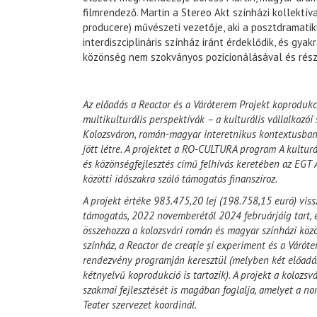
filmrendező. Martin a Stereo Akt színházi kollektív
producere) művészeti vezetője, aki a posztdramatiku
interdiszciplináris színház iránt érdeklődik, és gyak
közönség nem szokványos pozicionálásával és rész
Az előadás a Reactor és a Váróterem Projekt koprodukci
multikulturális perspektívák – a kulturális vállalkozói
Kolozsváron, román-magyar interetnikus kontextusban 
jött létre. A projektet a RO-CULTURA program A kulturál
és közönségfejlesztés című felhívás keretében az EG
közötti időszakra szóló támogatás finanszíroz.
A projekt értéke 983.475,20 lej (198.758,15 euró) vis
támogatás, 2022 novemberétől 2024 februárjáig tart, é
összehozza a kolozsvári román és magyar színházi közö
színház, a Reactor de creație și experiment és a Várót
rendezvény programján keresztül (melyben két előadásc
kétnyelvű koprodukció is tartozik). A projekt a kolozsvá
szakmai fejlesztését is magában foglalja, amelyet a n
Teater szervezet koordinál.