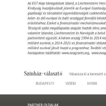
Az EGT Alap támogatások Izland, a Liechtensteini Her
Királyság hozzájárulását jelentik az Európai Gazdasági
gazdasági és társadalmi egyenlőtlenségek csökkentésé
kelet- és dél-európai és balti országgal fennálló kétol
erősítéséhez. Ezeket a finanszírozási mechanizmusoka
Térségről szóló megállapodás alapján hozták létre, ame
valamint Izlandot, Liechtensteint és Norvégiát a bels
partnerként egyesíti. A három ország 1994 és 2014 kö
milliárd euróval, a 2014-2021-es finanszírozási idősz
milliárd euróval járult hozzá a programhoz. További ré
honlapokon találhatók: www.eeagrants.org, www.eeagr
Színház-választó
Válassza ki a keresett 
BUDAPESTI
VIDÉKI
NYÁRI
PARTNER OLDALAK