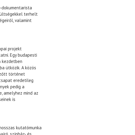
ál-dokumentarista
ültségekkel terhelt
geiről, valamint
pai projekt
atni. Egy budapesti
 a kezdetben
a ütközik. A közös
zőtt történet
csapat eredetileg
ények pedig a
e, amelyhez mind az
einek is
t hosszas kutatómunka
író, színház- és