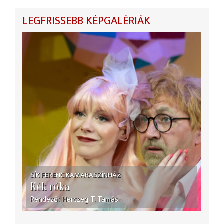
LEGFRISSEBB KÉPGALÉRIÁK
SÍK FERENC KAMARASZÍNHÁZ
Kék róka
Rendező
Herczeg T. Tamás