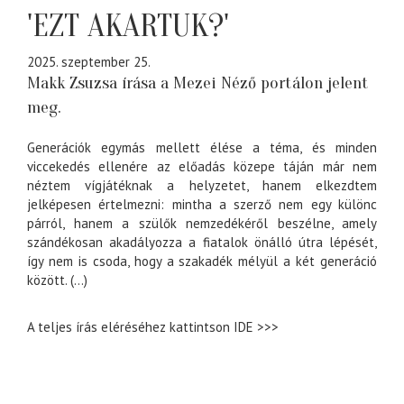
'EZT AKARTUK?'
2025. szeptember 25.
Makk Zsuzsa írása a Mezei Néző portálon jelent
meg.
Generációk egymás mellett élése a téma, és minden
viccekedés ellenére az előadás közepe táján már nem
néztem vígjátéknak a helyzetet, hanem elkezdtem
jelképesen értelmezni: mintha a szerző nem egy különc
párról, hanem a szülők nemzedékéről beszélne, amely
szándékosan akadályozza a fiatalok önálló útra lépését,
így nem is csoda, hogy a szakadék mélyül a két generáció
között. (...)
A teljes írás eléréséhez kattintson
IDE >>>