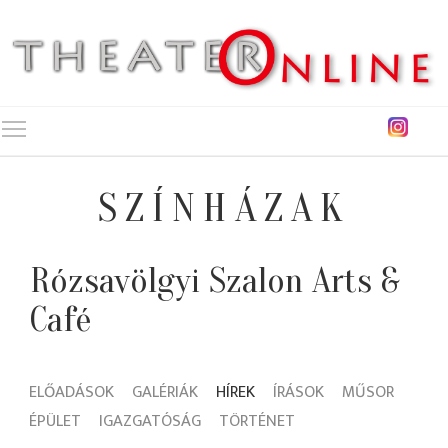
Toggle main menu visibility
SZÍNHÁZAK
Rózsavölgyi Szalon Arts &
Café
ELŐADÁSOK
GALÉRIÁK
HÍREK
ÍRÁSOK
MŰSOR
ÉPÜLET
IGAZGATÓSÁG
TÖRTÉNET