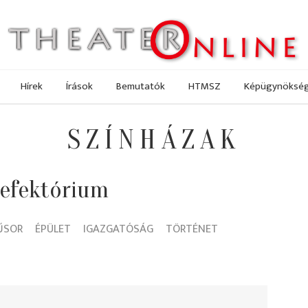
Hírek
Írások
Bemutatók
HTMSZ
Képügynöksé
SZÍNHÁZAK
Refektórium
ŰSOR
ÉPÜLET
IGAZGATÓSÁG
TÖRTÉNET