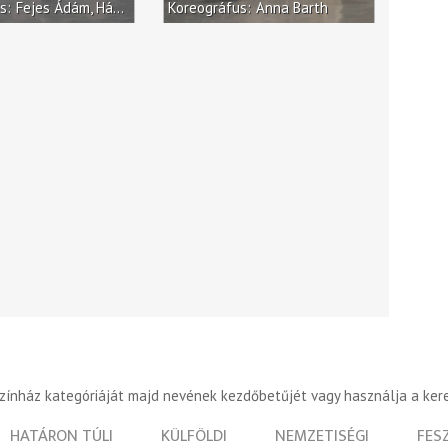
us
Fejes Ádám
Hámor József
Koreográfus
Nagy Csilla
Anna Barth
színház kategóriáját majd nevének kezdőbetűjét vagy használja a ker
HATÁRON TÚLI
KÜLFÖLDI
NEMZETISÉGI
FES