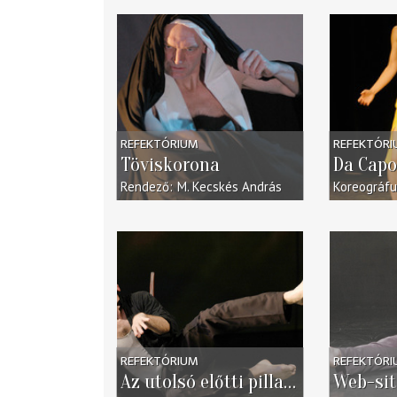
REFEKTÓRIUM
REFEKTÓR
Töviskorona
Da Cap
Rendező
M. Kecskés András
Koreográf
REFEKTÓRIUM
REFEKTÓR
Az utolsó előtti pillanat
Web-sit