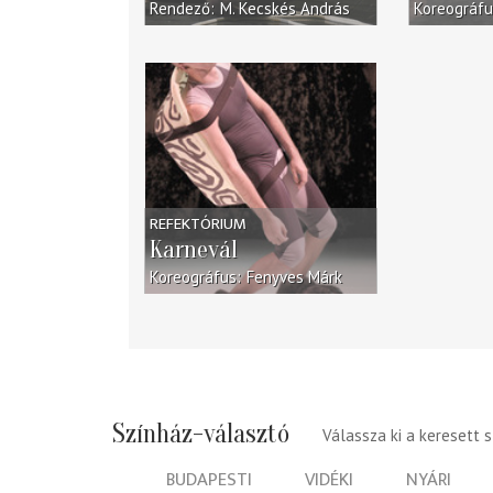
Rendező
M. Kecskés András
Koreográf
REFEKTÓRIUM
Karnevál
Koreográfus
Fenyves Márk
Színház-választó
Válassza ki a keresett 
BUDAPESTI
VIDÉKI
NYÁRI