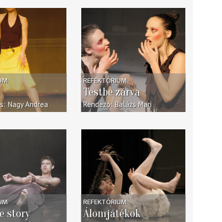
IUM
REFEKTÓRIUM
o
Testbe zárva
us
Nagy Andrea
Rendező
Balázs Mari
IUM
REFEKTÓRIUM
e story
Álomjátékok