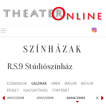
Toggle main menu visibility
SZÍNHÁZAK
R.S.9 Stúdiószínház
ELŐADÁSOK
GALÉRIÁK
HÍREK
ÍRÁSOK
MŰSOR
ÉPÜLET
IGAZGATÓSÁG
TÖRTÉNET
2007/2008
2005/2006
2004/2005
2003/