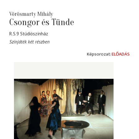
Vörösmarty Mihály
Csongor és Tünde
R.S.9 Stúdiószínház
Színjáték két részben
ELŐADÁS