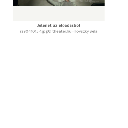
Jelenet az előadásból
rs9041015-1.jpg
© theater.hu - Ilovszky Béla