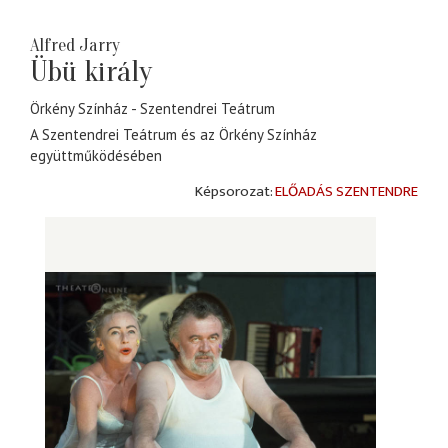
Alfred Jarry
Übü király
Örkény Színház
Szentendrei Teátrum
A Szentendrei Teátrum és az Örkény Színház
együttműködésében
ELŐADÁS SZENTENDRE