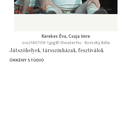
Kerekes Éva, Csuja Imre
oisz140709-1.jpg
© theater.hu - Ilovszky Béla
Játszóhelyek, társszínházak, fesztiválok
ÖRKÉNY STÚDIÓ