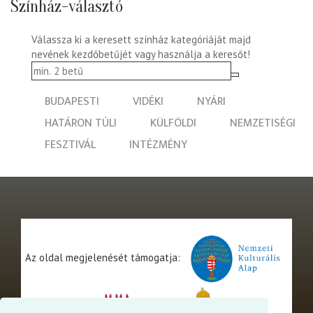
Színház-választó
Válassza ki a keresett színház kategóriáját majd
nevének kezdőbetűjét vagy használja a keresőt!
BUDAPESTI
VIDÉKI
NYÁRI
HATÁRON TÚLI
KÜLFÖLDI
NEMZETISÉGI
FESZTIVÁL
INTÉZMÉNY
Az oldal megjelenését támogatja: