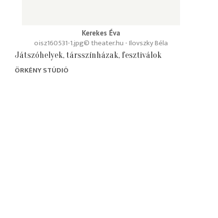
Kerekes Éva
oisz160531-1.jpg
© theater.hu - Ilovszky Béla
Játszóhelyek, társszínházak, fesztiválok
ÖRKÉNY STÚDIÓ