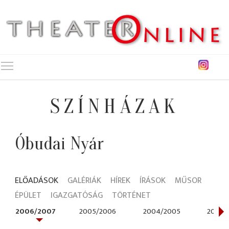
Toggle main menu visibility
SZÍNHÁZAK
Óbudai Nyár
ELŐADÁSOK
GALÉRIÁK
HÍREK
ÍRÁSOK
MŰSOR
ÉPÜLET
IGAZGATÓSÁG
TÖRTÉNET
2006/2007
2005/2006
2004/2005
2003/