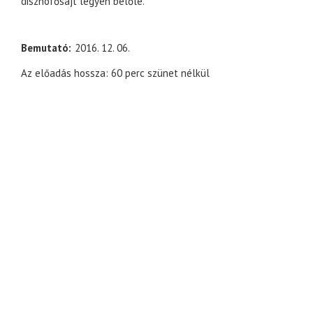
disznófősajt legyen belőle.”
Bemutató
2016. 12. 06.
Az előadás hossza: 60 perc szünet nélkül