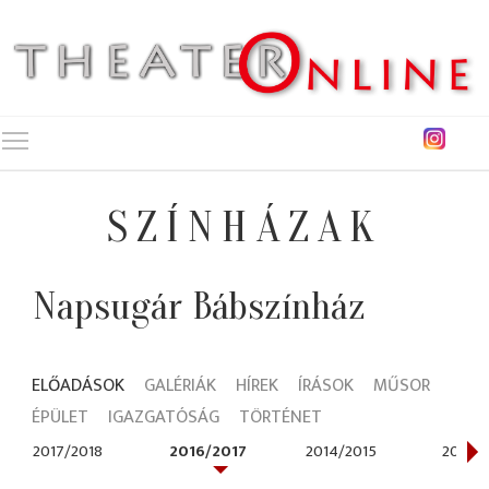
Toggle main menu visibility
SZÍNHÁZAK
Napsugár Bábszínház
ELŐADÁSOK
GALÉRIÁK
HÍREK
ÍRÁSOK
MŰSOR
ÉPÜLET
IGAZGATÓSÁG
TÖRTÉNET
2017/2018
2016/2017
2014/2015
2013/2