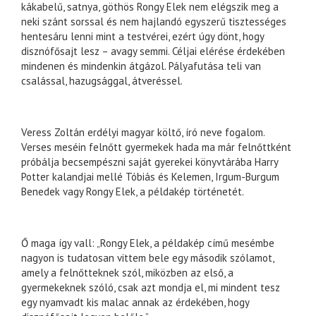
kákabelű, satnya, göthös Rongy Elek nem elégszik meg a
neki szánt sorssal és nem hajlandó egyszerű tisztességes
hentesáru lenni mint a testvérei, ezért úgy dönt, hogy
disznófősajt lesz – avagy semmi. Céljai elérése érdekében
mindenen és mindenkin átgázol. Pályafutása teli van
csalással, hazugsággal, átveréssel.
Veress Zoltán erdélyi magyar költő, író neve fogalom.
Verses meséin felnőtt gyermekek hada ma már felnőttként
próbálja becsempészni saját gyerekei könyvtárába Harry
Potter kalandjai mellé Tóbiás és Kelemen, Irgum-Burgum
Benedek vagy Rongy Elek, a példakép történetét.
Ő maga így vall: „Rongy Elek, a példakép című mesémbe
nagyon is tudatosan vittem bele egy második szólamot,
amely a felnőtteknek szól, miközben az első, a
gyermekeknek szóló, csak azt mondja el, mi mindent tesz
egy nyamvadt kis malac annak az érdekében, hogy