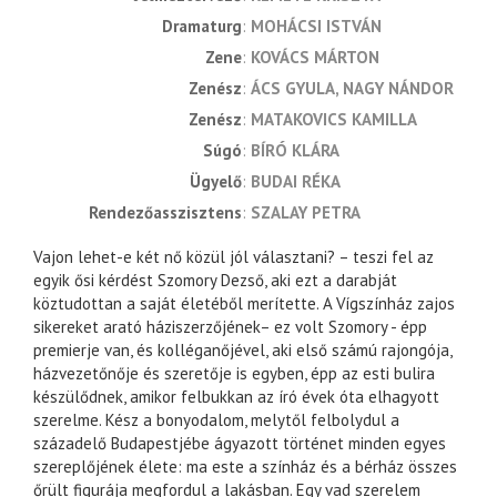
dramaturg
MOHÁCSI ISTVÁN
zene
KOVÁCS MÁRTON
zenész
ÁCS GYULA
NAGY NÁNDOR
zenész
MATAKOVICS KAMILLA
súgó
BÍRÓ KLÁRA
ügyelő
BUDAI RÉKA
rendezőasszisztens
SZALAY PETRA
Vajon lehet-e két nő közül jól választani? – teszi fel az
egyik ősi kérdést Szomory Dezső, aki ezt a darabját
köztudottan a saját életéből merítette. A Vígszínház zajos
sikereket arató háziszerzőjének– ez volt Szomory - épp
premierje van, és kolléganőjével, aki első számú rajongója,
házvezetőnője és szeretője is egyben, épp az esti bulira
készülődnek, amikor felbukkan az író évek óta elhagyott
szerelme. Kész a bonyodalom, melytől felbolydul a
századelő Budapestjébe ágyazott történet minden egyes
szereplőjének élete: ma este a színház és a bérház összes
őrült figurája megfordul a lakásban. Egy vad szerelem