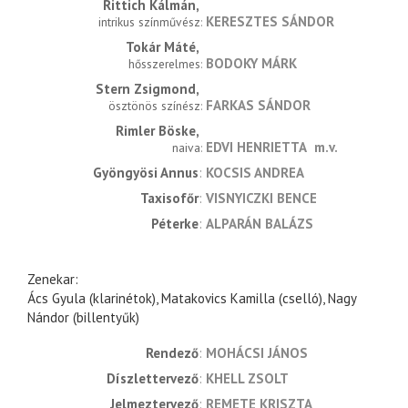
Rittich Kálmán
KERESZTES SÁNDOR
intrikus színművész
Tokár Máté
BODOKY MÁRK
hősszerelmes
Stern Zsigmond
FARKAS SÁNDOR
ösztönös színész
Rimler Böske
EDVI HENRIETTA
m.v.
naiva
Gyöngyösi Annus
KOCSIS ANDREA
Taxisofőr
VISNYICZKI BENCE
Péterke
ALPARÁN BALÁZS
Zenekar:
Ács Gyula (klarinétok), Matakovics Kamilla (cselló), Nagy
Nándor (billentyűk)
rendező
MOHÁCSI JÁNOS
díszlettervező
KHELL ZSOLT
jelmeztervező
REMETE KRISZTA