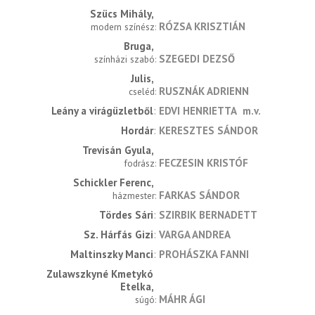
Szücs Mihály
RÓZSA KRISZTIÁN
modern színész
Bruga
SZEGEDI DEZSŐ
színházi szabó
Julis
RUSZNÁK ADRIENN
cseléd
Leány a virágüzletből
EDVI HENRIETTA
m.v.
Hordár
KERESZTES SÁNDOR
Trevisán Gyula
FECZESIN KRISTÓF
fodrász
Schickler Ferenc
FARKAS SÁNDOR
házmester
Tördes Sári
SZIRBIK BERNADETT
Sz. Hárfás Gizi
VARGA ANDREA
Maltinszky Manci
PROHÁSZKA FANNI
Zulawszkyné Kmetykó 
Etelka
MÁHR ÁGI
súgó