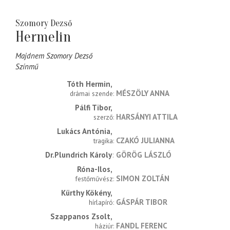
Szomory Dezső
Hermelin
Majdnem Szomory Dezső
Színmű
Tóth Hermin
MÉSZÖLY ANNA
drámai szende
Pálfi Tibor
HARSÁNYI ATTILA
szerző
Lukács Antónia
CZAKÓ JULIANNA
tragika
Dr.Plundrich Károly
GÖRÖG LÁSZLÓ
Róna-Ilos
SIMON ZOLTÁN
festőművész
Kürthy Kökény
GÁSPÁR TIBOR
hírlapíró
Szappanos Zsolt
FANDL FERENC
háziúr