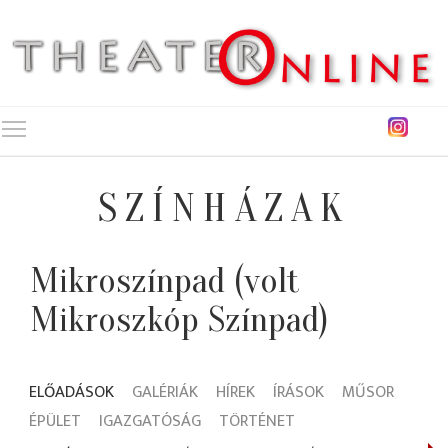
Toggle main menu visibility
SZÍNHÁZAK
Mikroszínpad (volt
Mikroszkóp Színpad)
ELŐADÁSOK
GALÉRIÁK
HÍREK
ÍRÁSOK
MŰSOR
ÉPÜLET
IGAZGATÓSÁG
TÖRTÉNET