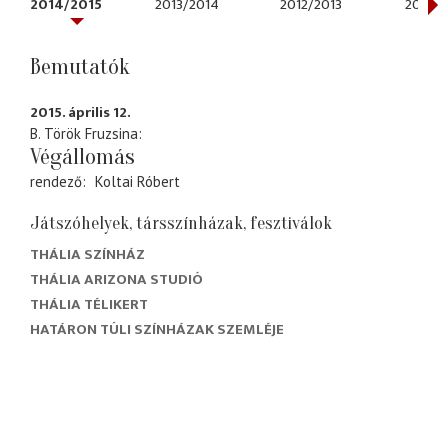
2014/2015
2013/2014
2012/2013
2011/2
Bemutatók
2015. április 12.
B. Török Fruzsina
Végállomás
rendező
Koltai Róbert
Játszóhelyek, társszínházak, fesztiválok
THÁLIA SZÍNHÁZ
THÁLIA ARIZONA STUDIÓ
THÁLIA TÉLIKERT
HATÁRON TÚLI SZÍNHÁZAK SZEMLÉJE