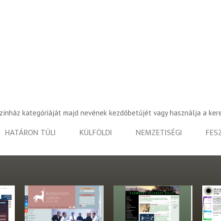
színház kategóriáját majd nevének kezdőbetűjét vagy használja a ker
HATÁRON TÚLI
KÜLFÖLDI
NEMZETISÉGI
FES