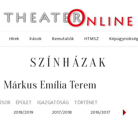
Hírek
Írások
Bemutatók
HTMSZ
Képügynöksé
SZÍNHÁZAK
 Márkus Emília Terem
ŰSOR
ÉPÜLET
IGAZGATÓSÁG
TÖRTÉNET
2018/2019
2017/2018
2016/2017
2015