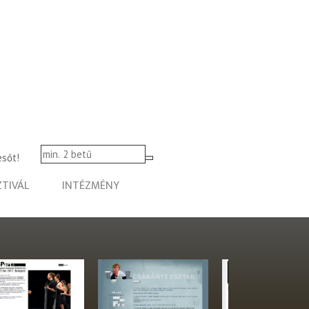
esőt!
ZTIVÁL
INTÉZMÉNY