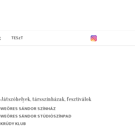
g
TESzT
Játszóhelyek, társszínházak, fesztiválok
WEÖRES SÁNDOR SZÍNHÁZ
/2016
2014/2015
2013/2014
2012/2013
WEÖRES SÁNDOR STÚDIÓSZÍNPAD
KRÚDY KLUB