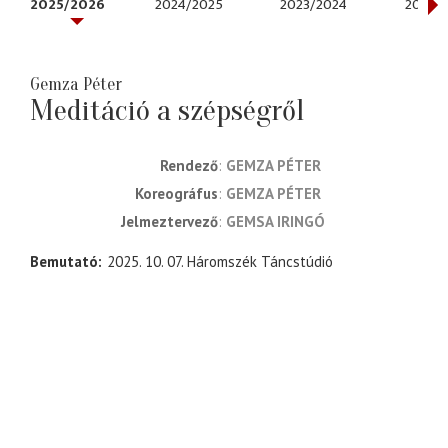
2025/2026
2024/2025
2023/2024
2022/
Gemza Péter
Meditáció a szépségről
rendező
GEMZA PÉTER
koreográfus
GEMZA PÉTER
jelmeztervező
GEMSA IRINGÓ
Bemutató
2025. 10. 07. Háromszék Táncstúdió