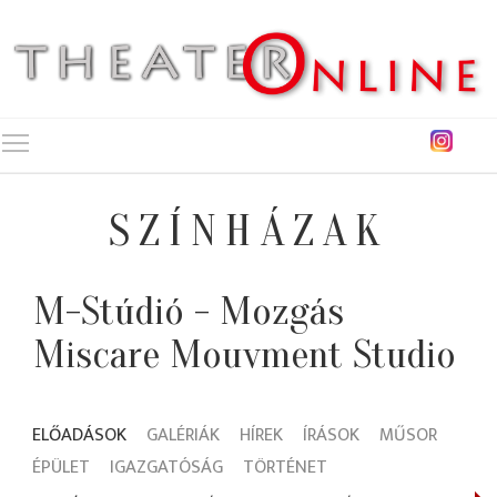
Toggle main menu visibility
SZÍNHÁZAK
M-Stúdió - Mozgás
Miscare Mouvment Studio
ELŐADÁSOK
GALÉRIÁK
HÍREK
ÍRÁSOK
MŰSOR
ÉPÜLET
IGAZGATÓSÁG
TÖRTÉNET