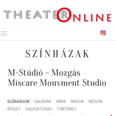
Toggle main menu visibility
SZÍNHÁZAK
M-Stúdió - Mozgás
Miscare Mouvment Studio
ELŐADÁSOK
GALÉRIÁK
HÍREK
ÍRÁSOK
MŰSOR
ÉPÜLET
IGAZGATÓSÁG
TÖRTÉNET