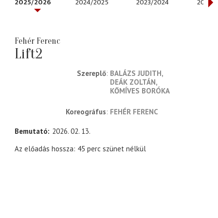
2025/2026
2024/2025
2023/2024
2022/
Fehér Ferenc
Lift2
Szereplő
BALÁZS JUDITH
DEÁK ZOLTÁN
KŐMÍVES BORÓKA
koreográfus
FEHÉR FERENC
Bemutató
2026. 02. 13.
Az előadás hossza: 45 perc szünet nélkül