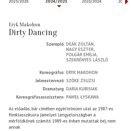
2025/2026
2024/2025
2023/2024
2022/
Eryk Makohon
Dirty Dancing
Szereplő
DEÁK ZOLTÁN
NAGY ESZTER
POLGÁR EMÍLIA
SZEKRÉNYES LÁSZLÓ
koreográfus
ERYK MAKOHON
jelmeztervező
SZŐKE ZSUZSI
dramaturg
DARIA KUBISIAK
koreográfusasszisztens
PAWEŁ ŁYSKAWA
Az előadás, bár címében egyértelműen utal az 1987-es
filmklasszikusra (amelyet Lengyelországban a
mérföldkőnek számító 1989-es évben mutattak be), nem
annak