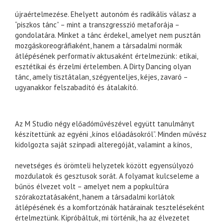
újraértelmezése. Ehelyett autonóm és radikális válasz a
“piszkos tánc” – mint a transzgresszió metaforája –
gondolatára. Minket a tánc érdekel, amelyet nem pusztán
mozgáskoreográfiaként, hanem a társadalmi normák
átlépésének performatív aktusaként értelmezünk: etikai,
esztétikai és érzelmi értelemben. A Dirty Dancing olyan
tánc, amely tisztátalan, szégyenteljes, kéjes, zavaró –
ugyanakkor felszabadító és átalakító.
Az M Studio négy előadóművészével együtt tanulmányt
készítettünk az egyéni „kínos előadásokról”. Minden művész
kidolgozta saját színpadi alteregóját, valamint a kínos,
nevetséges és örömteli helyzetek között egyensúlyozó
mozdulatok és gesztusok sorát. A folyamat kulcseleme a
bűnös élvezet volt – amelyet nem a popkultúra
szórakoztatásaként, hanem a társadalmi korlátok
átlépésének és a komfortzónák határainak teszteléseként
értelmeztünk. Kipróbáltuk, mi történik, ha az élvezetet