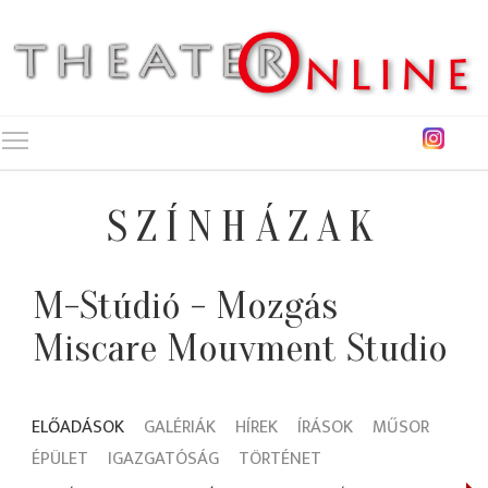
Toggle main menu visibility
SZÍNHÁZAK
M-Stúdió - Mozgás
Miscare Mouvment Studio
ELŐADÁSOK
GALÉRIÁK
HÍREK
ÍRÁSOK
MŰSOR
ÉPÜLET
IGAZGATÓSÁG
TÖRTÉNET