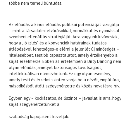
többé nem terheli bűntudat.
Az előadás a kínos előadás politikai potenciálját vizsgálja
– mint a társadalmi elvárásokkal, normákkal és nyomással
szembeni ellenállás stratégiáját. Arra vagyunk kíváncsiak,
hogy a „jó ízlés” és a konvenciók határainak tudatos
átlépésével lehetséges-e elérni a jelenlét új minőségét –
hitelesebbet, testibb tapasztalatot, amely érzékenyebb a
saját érzelmekre. Ebben az értelemben a Dirty Dancing nem
olyan előadás, amelyet biztonságos távolságból,
intellektuálisan elemezhetünk. Ez egy olyan esemény,
amely testi és érzelmi szinten vonja be a nézőt, empátiára,
másodkézből átélt szégyenérzetre és közös nevetésre hív.
Egyben egy – kockázatos, de őszinte – javaslat is arra, hogy
saját szégyenérzetünket a
szabadság kapujaként kezeljük.