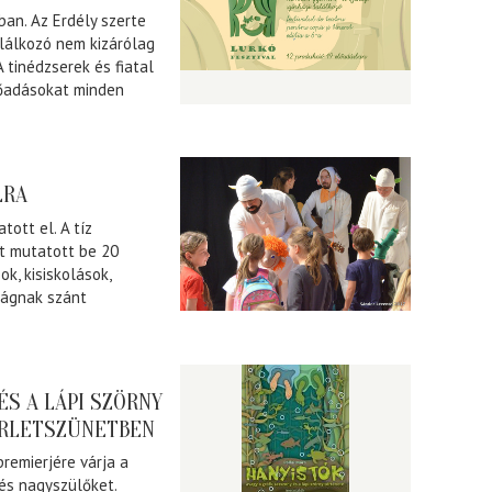
ban. Az Erdély szerte
alálkozó nem kizárólag
 tinédzserek és fiatal
lőadásokat minden
.
LRA
tott el. A tíz
t mutatott be 20
k, kisiskolások,
ságnak szánt
ÉS A LÁPI SZÖRNY
ÉRLETSZÜNETBEN
premierjére várja a
 és nagyszülőket.