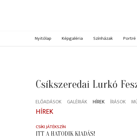
Nyitólap
Képgaléria
Színházak
Portré
Csíkszeredai Lurkó Fesz
ELŐADÁSOK
GALÉRIÁK
HÍREK
ÍRÁSOK
M
HÍREK
CSÍKI JÁTÉKSZÍN
ITT A HATODIK KIADÁS!