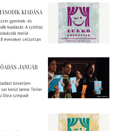
MÁSODIK KIADÁSA
kszín gyermek- és
odik kiadását. A színház
rodukciók mellé
18 éveseket célzottan
LŐADÁS JANUÁR
lőadást követően
 sor kerül Janne Teller
i Dóra színpadi