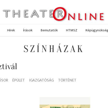
Hírek
Írások
Bemutatók
HTMSZ
Képügynöksé
SZÍNHÁZAK
tivál
ŰSOR
ÉPÜLET
IGAZGATÓSÁG
TÖRTÉNET