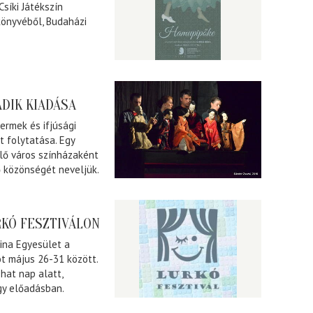
síki Játékszín
önyvéből, Budaházi
DIK KIADÁSA
ermek és ifjúsági
t folytatása. Egy
elő város színházaként
ő közönségét neveljük.
KÓ FESZTIVÁLON
tina Egyesület a
ót május 26-31 között.
hat nap alatt,
gy előadásban.