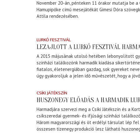
November 20-án, pénteken 11 órakor mutatja be a C
Hamupipőke című mesejátékát Gimesi Dóra szövegk
Attila rendezésében.
LURKÓ FESZTIVÁL
LEZAJLOTT A LURKÓ FESZTIVÁL HARMA
A 2015 májusának utolsó hetében lebonyolított gy
színházi találkozónk harmadik kiadása sikertörténe
fiatalos, életenergiában gazdag, sok gyereket nev
úgy gyakoroljuk a jelen idő művészetét, hogy a jöv
CSÍKI JÁTÉKSZÍN
HUSZONEGY ELŐADÁS A HARMADIK LUR
Harmadjára szervezi meg a Csíki Játékszín és a Kor
csíkszeredai gyermek- és ifjúsági színházi találkoz
Három magyarországi és öt erdélyi társulat lép fel 
összesen tizenegy produkció lesz látható huszone