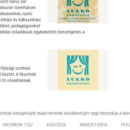
özött kerül sor
lálkozón tizenhárom
alkalommal, nyolc
zínházi és bábszínházi
ülőket, pedagógusokat
zínházi előadással egybekötött beszélgetés a
ifjúsági színházi
 között. A fesztivál
 itt olvashatóak.
színház kategóriáját majd nevének kezdőbetűjét vagy használja a ker
HATÁRON TÚLI
KÜLFÖLDI
NEMZETISÉGI
FES