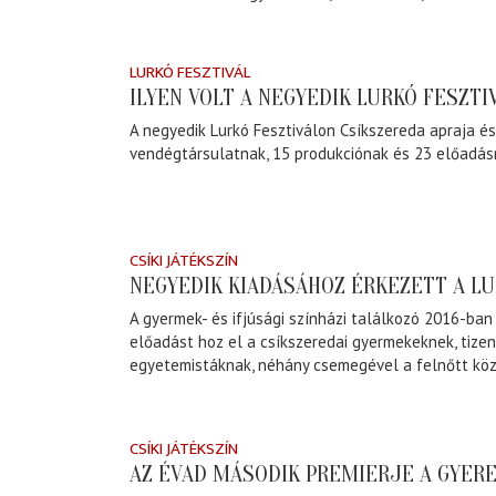
LURKÓ FESZTIVÁL
ILYEN VOLT A NEGYEDIK LURKÓ FESZTI
A negyedik Lurkó Fesztiválon Csíkszereda apraja és
vendégtársulatnak, 15 produkciónak és 23 előadás
CSÍKI JÁTÉKSZÍN
NEGYEDIK KIADÁSÁHOZ ÉRKEZETT A LU
A gyermek- és ifjúsági színházi találkozó 2016-ban
előadást hoz el a csíkszeredai gyermekeknek, tize
egyetemistáknak, néhány csemegével a felnőtt köz
CSÍKI JÁTÉKSZÍN
AZ ÉVAD MÁSODIK PREMIERJE A GYER