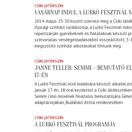
CSÍKI JÁTÉKSZÍN
VASÁRNAP INDUL A LURKÓ FESZTIVÁL 
2014. május 25-30 között szervezi meg a Csíki Játé
ifjúsági színházi találkozója, a Lurkó Fesztivál más
repertoárján gyerekeknek és fiataloknak készült p
színvonalas vendégelőadásokból összeállított, 3-
megszólító színházi alkotásokat hívtunk meg.
CSÍKI JÁTÉKSZÍN
JANNE TELLER: SEMMI – BEMUTATÓ E
17-ÉN
A Lurkó Fesztivál első kiadására készült alkalmi e
január 17-én, 18 órai kezdettel a Csíki Játékszínben
Semmi című művének hivatalos bemutatójára Gimes
adaptációjában, Budaházi Attila rendezésében.
CSÍKI JÁTÉKSZÍN
A LURKÓ FESZTIVÁL PROGRAMJA