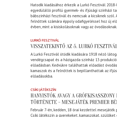
Hatodik kiadásához érkezik a Lurkó Fesztivál 2018-
egyedülálló profilú gyermek- és ifjúsági színházi t
bábszínházi fesztivál és nemcsak a kicsiknek szól. A
felnőttek számára éppoly odafigyeléssel hoz új e
évben, mint a kisiskolásoknak vagy az óvodásoknak
LURKÓ FESZTIVÁL
VISSZATEKINTŐ AZ 5. LURKÓ FESZTIVÁ
A Lurkó Fesztivál ötödik kiadására 1918 néző látoga
vendégcsapat és a házigazda színház 13 produkció
előadásban. Kedvükre találhattak előadást óvodáso
kamaszok és a felnőttek is bepillanthattak az ifjú
előadásokba.
CSÍKI JÁTÉKSZÍN
HANYISTÓK AVAGY A GRÓFKISASSZONY 
TÖRTÉNETE - MESEJÁTÉK PREMIER B
Február 7-én, kedden, 18 órai kezdettel mesejáték 
Csíki Játékszín a gyerekeket, kamaszokat, szülőket