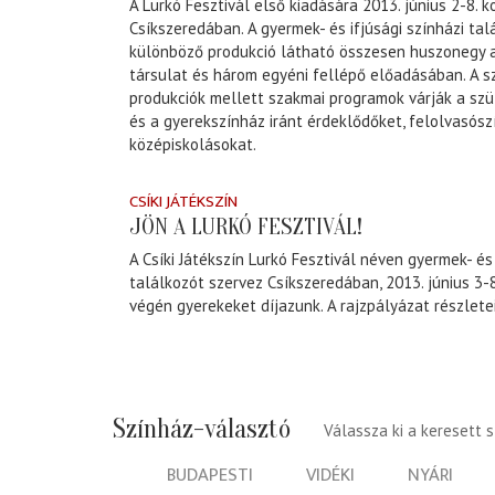
A Lurkó Fesztivál első kiadására 2013. június 2-8. k
Csíkszeredában. A gyermek- és ifjúsági színházi ta
különböző produkció látható összesen huszonegy 
társulat és három egyéni fellépő előadásában. A s
produkciók mellett szakmai programok várják a sz
és a gyerekszínház iránt érdeklődőket, felolvasós
középiskolásokat.
CSÍKI JÁTÉKSZÍN
JÖN A LURKÓ FESZTIVÁL!
A Csíki Játékszín Lurkó Fesztivál néven gyermek- és 
találkozót szervez Csíkszeredában, 2013. június 3-8
végén gyerekeket díjazunk. A rajzpályázat részletei
Színház-választó
Válassza ki a keresett 
BUDAPESTI
VIDÉKI
NYÁRI