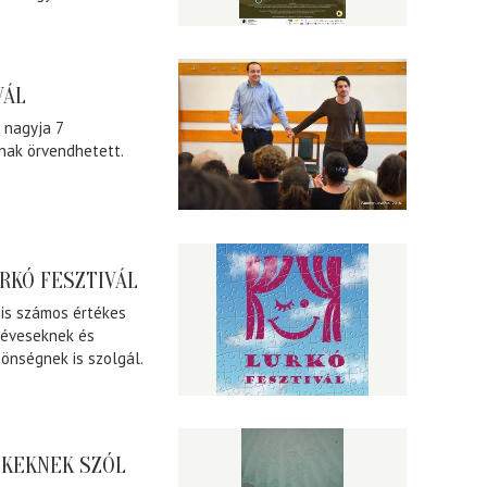
VÁL
 nagyja 7
nak örvendhetett.
RKÓ FESZTIVÁL
 is számos értékes
néveseknek és
önségnek is szolgál.
EKEKNEK SZÓL