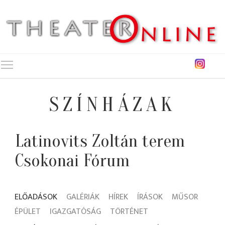
Toggle main menu visibility
SZÍNHÁZAK
Latinovits Zoltán terem
Csokonai Fórum
ELŐADÁSOK
GALÉRIÁK
HÍREK
ÍRÁSOK
MŰSOR
ÉPÜLET
IGAZGATÓSÁG
TÖRTÉNET