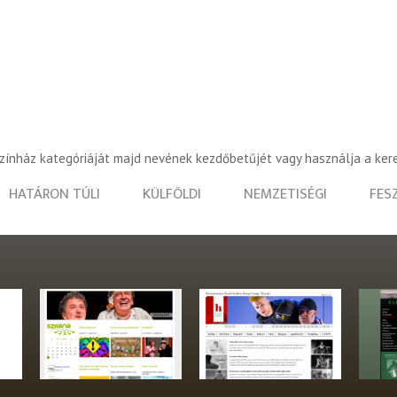
színház kategóriáját majd nevének kezdőbetűjét vagy használja a ker
HATÁRON TÚLI
KÜLFÖLDI
NEMZETISÉGI
FES