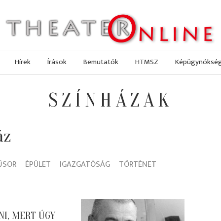
Hírek
Írások
Bemutatók
HTMSZ
Képügynöksé
SZÍNHÁZAK
áz
ŰSOR
ÉPÜLET
IGAZGATÓSÁG
TÖRTÉNET
NI, MERT ÚGY