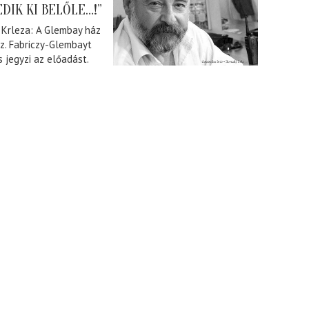
DIK KI BELŐLE…!”
v Krleza: A Glembay ház
z. Fabriczy-Glembayt
s jegyzi az előadást.