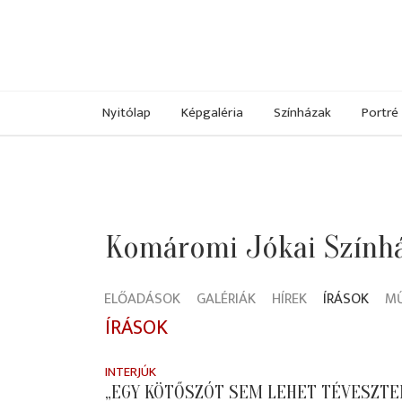
Nyitólap
Képgaléria
Színházak
Portré
Komáromi Jókai Szính
ELŐADÁSOK
GALÉRIÁK
HÍREK
ÍRÁSOK
M
ÍRÁSOK
INTERJÚK
„EGY KÖTŐSZÓT SEM LEHET TÉVESZTE