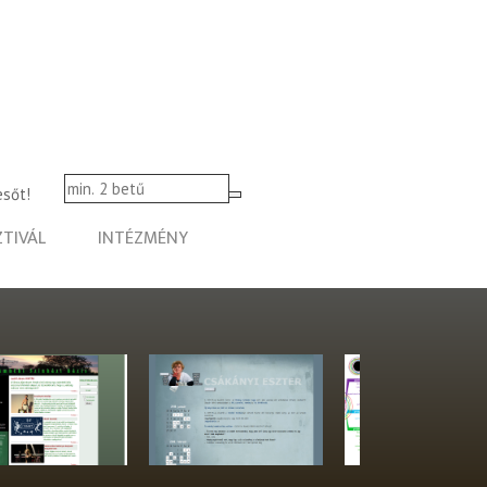
esőt!
ZTIVÁL
INTÉZMÉNY