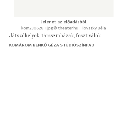
Jelenet az előadásból
kom230626-1.jpg
© theater.hu - Ilovszky Béla
Játszóhelyek, társszínházak, fesztiválok
KOMÁROM BENKŐ GÉZA STÚDIÓSZÍNPAD