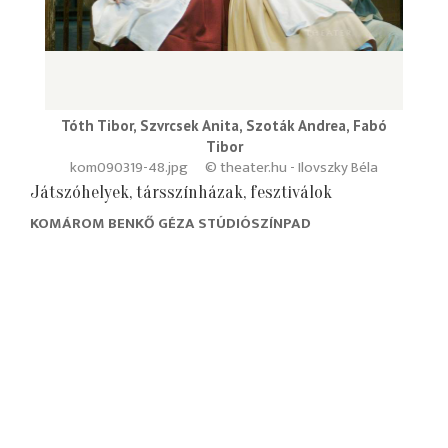
Tóth Tibor, Szvrcsek Anita, Szoták Andrea, Fabó
Tibor
kom090319-48.jpg
© theater.hu - Ilovszky Béla
Játszóhelyek, társszínházak, fesztiválok
KOMÁROM BENKŐ GÉZA STÚDIÓSZÍNPAD