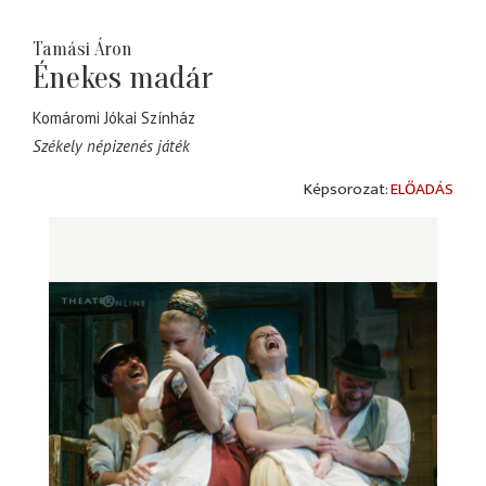
Tamási Áron
Énekes madár
Komáromi Jókai Színház
Székely népizenés játék
ELŐADÁS