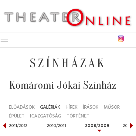
Toggle main menu visibility
SZÍNHÁZAK
Komáromi Jókai Színház
ELŐADÁSOK
GALÉRIÁK
HÍREK
ÍRÁSOK
MŰSOR
ÉPÜLET
IGAZGATÓSÁG
TÖRTÉNET
2011/2012
2010/2011
2008/2009
2007/