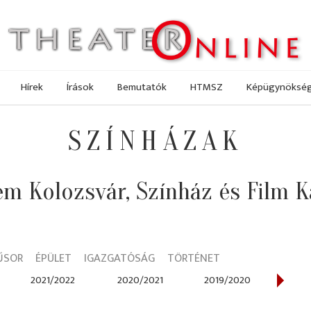
Hírek
Írások
Bemutatók
HTMSZ
Képügynöksé
SZÍNHÁZAK
 Kolozsvár, Színház és Film K
ŰSOR
ÉPÜLET
IGAZGATÓSÁG
TÖRTÉNET
2021/2022
2020/2021
2019/2020
2018