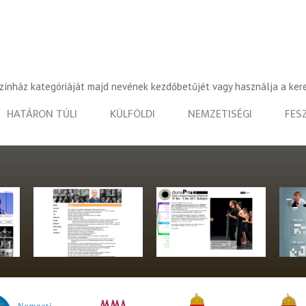
színház kategóriáját majd nevének kezdőbetűjét vagy használja a ker
HATÁRON TÚLI
KÜLFÖLDI
NEMZETISÉGI
FES