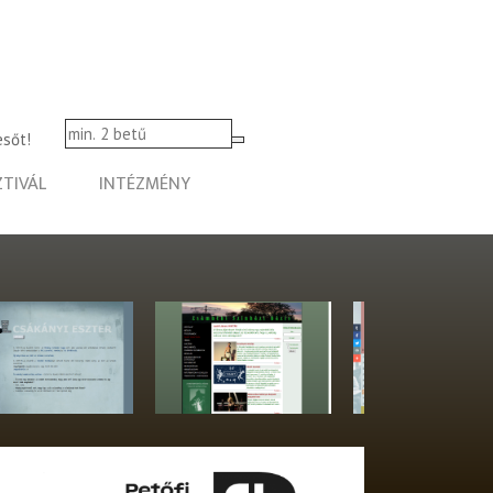
esőt!
ZTIVÁL
INTÉZMÉNY