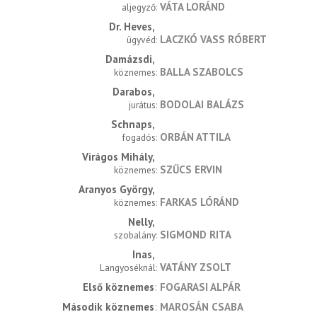
VÁTA LORÁND
aljegyző
Dr. Heves
LACZKÓ VASS RÓBERT
ügyvéd
Damázsdi
BALLA SZABOLCS
köznemes
Darabos
BODOLAI BALÁZS
jurátus
Schnaps
ORBÁN ATTILA
fogadós
Virágos Mihály
SZŰCS ERVIN
köznemes
Aranyos György
FARKAS LÓRÁND
köznemes
Nelly
SIGMOND RITA
szobalány
Inas
VATÁNY ZSOLT
Langyoséknál
Első köznemes
FOGARASI ALPÁR
Második köznemes
MAROSÁN CSABA