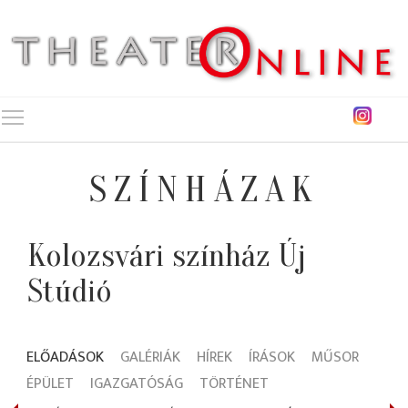
Toggle main menu visibility
SZÍNHÁZAK
Kolozsvári színház Új
Stúdió
ELŐADÁSOK
GALÉRIÁK
HÍREK
ÍRÁSOK
MŰSOR
ÉPÜLET
IGAZGATÓSÁG
TÖRTÉNET