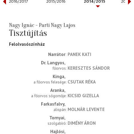
2016/2017
2015/2016
2014/2015
2013/2
Nagy Ignác - Parti Nagy Lajos
Tisztújítás
Felolvasószínház
Narrátor
PANEK KATI
Dr. Langyos
KERESZTES SÁNDOR
főorvos
Kinga
CSUTAK RÉKA
a főorvos felesége
Aranka
KICSID GIZELLA
a főorvos sógornője
Farkasfalvy
MOLNÁR LEVENTE
alispán
Tornyai
DIMÉNY ÁRON
szolgabíró
Hajlósi