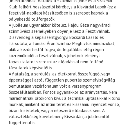
„injektálódnak” fiatalok a Szakmai zsűribe és a Szakmai
Klub felkért hozzászólói körébe, s a Kisvárdai Lapok (ez a
fesztivál-napilap) készítésében is szerepet kapnak a
pályakezdő tollforgatók.
A jubileum ugyanakkor kötelez. Hajdu Géza nagyváradi
színművész személyében doyenje lesz a Fesztiválnak.
Díszvendég a sepsiszentgyörgyi Bocsárdi László és
Társulata, a Tamási Áron Színház Meghívtuk mindazokat,
akik a kezdetektől fogva, de legalábbis elég régen
közreműködői a fesztiválnak, s jöhetnek élményt-
tapasztalatot szerezni az előadással nem fellépő
társulatok képviselői is.
A fiatalság, a serdülés, az életkorral összefüggő, vagy
éppenséggel attól független pubertás személyiségvilág
bemutatása vezérfonalam volt a versenyprogram
összeállításában. Fontos ugyanakkor az aránytartás. Nem
maradhatnak látókörön kívül a technikai újításaikkal kitűnő
munkák, amiként az intim teret és kisszámú ínyencet vonzó,
bizarr kísérletek, vagy a népszerű előadások sem. A
választékbőség követelmény Kisvárdán, a jubileumtól
függetlenül is.