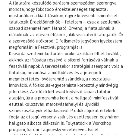
A tárlatára készülődő barátom-szomszédom szorongva
mondta, hogy fokozódó érdektelenséget tapasztal
mostanában a kiállításokon, egyre kevesebb ismerőssel
találkozik. Érdeklődnek ők – feleltem –, csak a szellemük
szabad szemmel nem látható. Örvendj a fiataloknak, a
diákoknak, az eleven élőknek, akik visszatérő látogatók. Ők
a szerveződő utókorod! E felismerés jegyében igyekeztem
megformálni a Fesztivál programját is.
Kisvárda szellemi-kulturális öröke azokban élhet tovább,
akiknek az ifjúsága részévé, a sikerei forrásává válnak a
fesztiváli napok A tervezésekor stratégiai szempont volt a
fiatalság bevonása, a múltidézés és a jelenbeli
megmérettetés jövőteremtő szándéka, a nosztalgia-
innováció. A főiskolás-egyetemista korosztály mindvégig
jelen lesz. Az előző két évad kedvező tapasztalatai
alapján, újra a programba kerül a hallgatói minifesztivál,
ezúttal kolozsvári, marosvásárhelyi és újvidéki
színészosztályok előadásaival. Produkciójukat értékelni
fogja az öttagú verseny-zsűri, és esetlegesen egy három
hallgató alkotta diákzsűri is. Folytatódik a Workshop
program, Sardar Tagirovsky vezetésével. Ismét