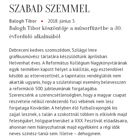
SZABAD SZEMMEL
Balogh Tibor
2018. június 3.
Balogh Tibor köszöntője a műsorfüzetbe a 30.
évforduló alkalmából
Debreceni kedves szomszédom, Szilágyi Imre
grafikusművész tárlatára készülődtünk áprilisban.
Hetvenhat éves. A Református Kollégium Nagykönyvtárának
egyik termében kapott helyet a kiállítás, egy esztendővel
később az eltervezettnél, a tapintatos vendéglátók nem
akarták ugyanis, hogy a születésnapi esemény belevesszen
a reformáció 500. jubileumának forgatagába.
Szerencsénk a szerencsétlenségben, hogy a magyar csapat
részvétele nélkül rendezendő foci vébének nem lesz
forgataga Kisvárdán. A helyben élő futballrajongók kis
zajjal lesznek, s talán a szokottnál többen is elkísérik majd
feleségüket, hölgypartnerüket a XXX. Fesztivál előadásaira,
ahonnan nem hiányozhatnak majd egyébként a régi idők
neves színész-tanúi sem. Illetve – dehogynem.