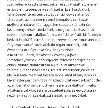
számvetésre késztet, nemcsak a fesztivál múltját, jelenét
és jövőjét illetően, de a színházét is. Ezért próbálunk
lehetőséget teremteni például arra, hogy az állandó
társulatok, az intézményesen támogatott színházak
mellett a határon túli független csapatok, új színházi
kezdeményezések-törekvések is megmutatkozhassanak
ezen a jubileumi találkozón, hiszen útkeresésük, kísérletező
kedvük inspiráló, éltető eleme, szerves része immár annak a
folyamatosan változó-alakuló organizmusnak, amit
évezredek óta úgy nevezünk, hogy színház.
A múlt tanújának, örökösének és/vagy a jövő
letéteményesének lenni egyként felelősségteljes dolog,
ennek tudata, tudatosítása a jubileum alkalmával
felemelő, magasztos érzés. Ám azt szeretnénk, ha ez az
idei. huszadik fesztivál fieszta lenne, ahol utcán, téren és
kávéházban, mindenütt színházba, "mutatványosokba" botlik
az ember; ahol mindenütt van nézni-látni-hallgatni való,
alkalom a találkozásra, a beszélgetésre, az együttlétre -
nézőnek a színháziakkal, színháziaknak a nézőkkel.
Játszóhelyek, társszínházak, fesztiválok