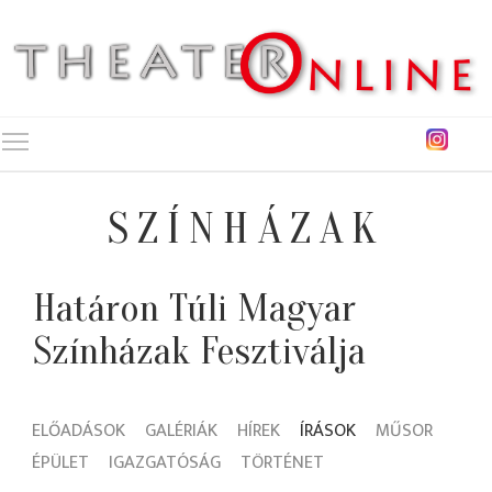
Toggle main menu visibility
SZÍNHÁZAK
Határon Túli Magyar
Színházak Fesztiválja
ELŐADÁSOK
GALÉRIÁK
HÍREK
ÍRÁSOK
MŰSOR
ÉPÜLET
IGAZGATÓSÁG
TÖRTÉNET