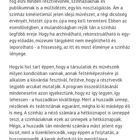
fog esni minden résztvevőnek, színháziaknak és
publikumnak is a múltidézés, egy kis nosztalgiázás. Ám a
színház kíméletlenül jelen idejű művészet, a régi dicsőség
érvényét, hitelét újra és újra meg kell teremteni. Ebben az
esendőségben, a mulandóságban rejlik tán a színház
legfőbb ereje. Hogy ha archiválható, rekonstruálható is egy-
egy előadás, múzeumi tárgyként nem megőrizhető és
leporolható - a frissesség, az itt és most élménye a színház
lényege.
Hogy ki hol tart éppen, hogy a társulatok és művészeik
milyen kondicióban vannak, annak feltérképezésére jó
alkalom a kisvárdai fesztivál, feltéve, hogy a résztvevők
legjobb arcukat mutatják. A program összeállításánál
mindenesetre azon igyekeztünk, hogy ez így legyen, így
lehessen - a huszadikon kiváltképp. Mert a huszadik ünnep,
nézőknek és teátristának egyaránt, mégha ki-ki másképp éli
is meg. A színház a néző számára a hétköznapot is ünneppé
teszi, a színháziaknak ezek az ünnepek a hétköznapjaik.
Mégis, a huszadik tán mindenki számára mást jelent egy
kicsit, mint a tizenkilencedik, vagy éppen a folytatás, a
huszonegyedik. A kerek évforduló kis megállásra,