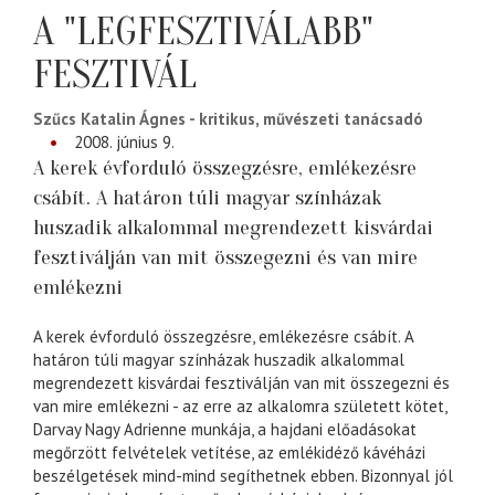
A "LEGFESZTIVÁLABB"
FESZTIVÁL
Szűcs Katalin Ágnes - kritikus, művészeti tanácsadó
2008. június 9.
A kerek évforduló összegzésre, emlékezésre
csábít. A határon túli magyar színházak
huszadik alkalommal megrendezett kisvárdai
fesztiválján van mit összegezni és van mire
emlékezni
A kerek évforduló összegzésre, emlékezésre csábít. A
határon túli magyar színházak huszadik alkalommal
megrendezett kisvárdai fesztiválján van mit összegezni és
van mire emlékezni - az erre az alkalomra született kötet,
Darvay Nagy Adrienne munkája, a hajdani előadásokat
megőrzött felvételek vetítése, az emlékidéző kávéházi
beszélgetések mind-mind segíthetnek ebben. Bizonnyal jól