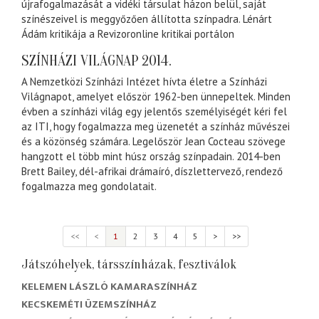
újrafogalmazását a vidéki társulat házon belül, saját
színészeivel is meggyőzően állította színpadra. Lénárt
Ádám kritikája a Revizoronline kritikai portálon
SZÍNHÁZI VILÁGNAP 2014.
A Nemzetközi Színházi Intézet hívta életre a Színházi
Világnapot, amelyet először 1962-ben ünnepeltek. Minden
évben a színházi világ egy jelentős személyiségét kéri fel
az ITI, hogy fogalmazza meg üzenetét a színház művészei
és a közönség számára. Legelőször Jean Cocteau szövege
hangzott el több mint húsz ország színpadain. 2014-ben
Brett Bailey, dél-afrikai drámaíró, díszlettervező, rendező
fogalmazza meg gondolatait.
<<
<
1
2
3
4
5
>
>>
Játszóhelyek, társszínházak, fesztiválok
KELEMEN LÁSZLÓ KAMARASZÍNHÁZ
KECSKEMÉTI ÜZEMSZÍNHÁZ