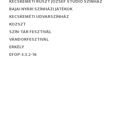
KECSKEMÉTI RUSZT JÓZSEF STÚDIÓ SZÍNHÁZ
BAJAI NYÁRI SZÍNHÁZI JÁTÉKOK
KECSKEMÉTI UDVARSZÍNHÁZ
KOZSZT
SZÍN-TÁR FESZTIVÁL
VÁNDORFESZTIVÁL
ERKÉLY
EFOP-3.3.2-16