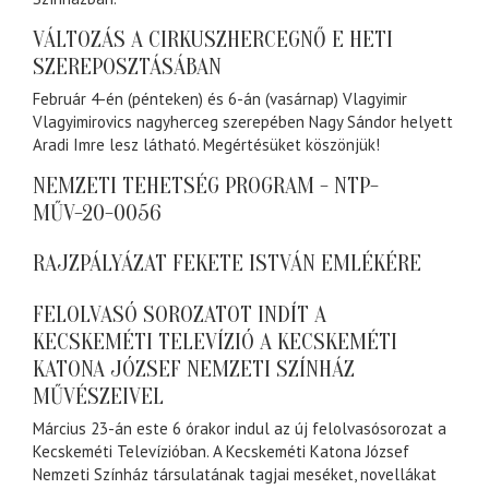
VÁLTOZÁS A CIRKUSZHERCEGNŐ E HETI
SZEREPOSZTÁSÁBAN
Február 4-én (pénteken) és 6-án (vasárnap) Vlagyimir
Vlagyimirovics nagyherceg szerepében Nagy Sándor helyett
Aradi Imre lesz látható. Megértésüket köszönjük!
NEMZETI TEHETSÉG PROGRAM - NTP-
MŰV-20-0056
RAJZPÁLYÁZAT FEKETE ISTVÁN EMLÉKÉRE
FELOLVASÓ SOROZATOT INDÍT A
KECSKEMÉTI TELEVÍZIÓ A KECSKEMÉTI
KATONA JÓZSEF NEMZETI SZÍNHÁZ
MŰVÉSZEIVEL
Március 23-án este 6 órakor indul az új felolvasósorozat a
Kecskeméti Televízióban. A Kecskeméti Katona József
Nemzeti Színház társulatának tagjai meséket, novellákat