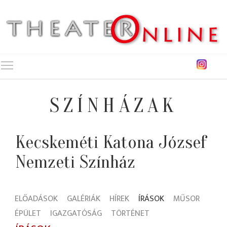
Toggle main menu visibility
SZÍNHÁZAK
Kecskeméti Katona József
Nemzeti Színház
ELŐADÁSOK
GALÉRIÁK
HÍREK
ÍRÁSOK
MŰSOR
ÉPÜLET
IGAZGATÓSÁG
TÖRTÉNET