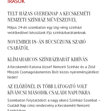
ÍRÁSOK
TELT HÁZAS GYEREKNAP A KECSKEMÉTI
NEMZETI SZÍNHÁZ MŰVÉSZEIVEL
Május 24-én szombaton egy ízig-vérig színházi
vetélkedővel készülünk ifjú színházbarátainknak.
NOVEMBER 18-ÁN BÚCSÚZUNK SZABÓ
CSABÁTÓL
KLÍMAHARCOS SZÍNHÁZBARÁT KIHÍVÁS
A Kecskeméti Katona József Nemzeti Színház és a Zöld
Misszió Csomagolásmentes Bolt közös nyereményjátékot
hirdet!
AZ ELŐZŐNÉL IS TÖBB LÁTOGATÓ VOLT
KÍVÁNCSI MÁSODIK CSALÁDI NAPUNKRA
Szombaton folytatódott a nagy sikerű Színházi Szombat –
Családi Nap című rendezvény a Kecskeméti Nemzeti
Színházban.