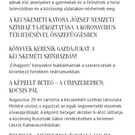
adnak elő, amelyeket a gyermekek és a felnőttek a helyi
televízióban és a közösségi oldalakon nézhetnek meg.
A KECSKEMÉTI KATONA JÓZSEF NEMZETI
SZÍNHÁZ TÁJÉKOZTATÁSA A KORONAVÍRUS
TERJEDÉSÉVEL ÖSSZEFÜGGÉSBEN
KÖNYVEK KERESIK GAZDÁJUKAT A
KECSKEMÉTI SZÍNHÁZBAN!
„Elhagyott” könyvekre bukkanhatnak a szerencsések a
következő hetekben teátrumunkban.
A KÉPZELT BETEG - A CÍMSZEREPBEN:
KOCSIS PÁL
Augusztus 29-én tartotta a kecskeméti színház társulata
Molière utolsó, s egyúttal az egyik legismertebb művének
olvasópróbáját. A képzelt beteget október 6-ától láthatja
a közönség Rusznyák Gábor rendezésében a Kelemen
László Kamaraszínházban.