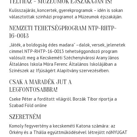
TELTHÁZ - MÚZEUMOK ÉJSZAKÁJÁN IS!
Kulisszajárás, koncertek, gyerekprogramok – idén is sokan
választottak színházi programot a Múzeumok éjszakáján.
NEMZETI TEHETSÉGPROGRAM NTP-RHTP-
16-0013
„Játék, a boldogság édes madara” –dalok, versek, jelenetek
címmel NTP-RHTP-16-0013 tehetséggondozó program
valósult meg a Kecskeméti Széchenyivárosi Arany János
Általános Iskola Móra Ferenc Általános Iskolájában a
Színészek az Ifjúságért Alapítvány szervezésében.
CSAK A MARADÉK JUT A
LEGFONTOSABBRA!
Cseke Péter a fordított világról. Borzák Tibor riportja a
Szabad Föld online
SZERETNÉM
Komoly fegyvertény a kecskeméti Katona számára: az
Örkény és a Thália együttműködésével létrejött nőNYUGAT