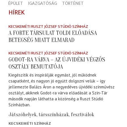
ÉPÜLET
IGAZGATÓSÁG
TÖRTÉNET
HÍREK
KECSKEMÉTI RUSZT JÓZSEF STÚDIÓ SZÍNHÁZ
A FORTE TÁRSULAT TOLDI ELŐADÁSA
BETEGSÉG MIATT ELMARAD
KECSKEMÉTI RUSZT JÓZSEF STÚDIÓ SZÍNHÁZ
GODOT-RA VÁRVA – AZ ÚJVIDÉKI VÉGZŐS
OSZTÁLY BEMUTATÓJA
Kiegészítik és inspirálják egymást, jól működnek
csapatként, és nagyon jó együtt dolgozni velük – így
jellemezte Balázs Áron a negyedéves újvidéki színművész
osztályt, akiknek Godot-ra várva előadását a Szín-Tár
második napján láthatta a közönség a Ruszt Stúdió
Színházban.
Játszóhelyek, társszínházak, fesztiválok
KECSKEMÉTI SZÍNHÁZ