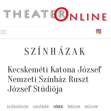
Toggle main menu visibility
SZÍNHÁZAK
Kecskeméti Katona József
Nemzeti Színház Ruszt
József Stúdiója
ELŐADÁSOK
GALÉRIÁK
HÍREK
ÍRÁSOK
MŰSOR