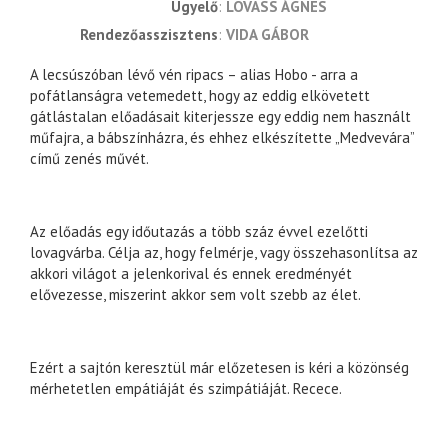
ügyelő
LOVASS ÁGNES
rendezőasszisztens
VIDA GÁBOR
A lecsúszóban lévő vén ripacs – alias Hobo - arra a
pofátlanságra vetemedett, hogy az eddig elkövetett
gátlástalan előadásait kiterjessze egy eddig nem használt
műfajra, a bábszínházra, és ehhez elkészítette „Medvevára”
című zenés művét.
Az előadás egy időutazás a több száz évvel ezelőtti
lovagvárba. Célja az, hogy felmérje, vagy összehasonlítsa az
akkori világot a jelenkorival és ennek eredményét
elővezesse, miszerint akkor sem volt szebb az élet.
Ezért a sajtón keresztül már előzetesen is kéri a közönség
mérhetetlen empátiáját és szimpátiáját. Recece.