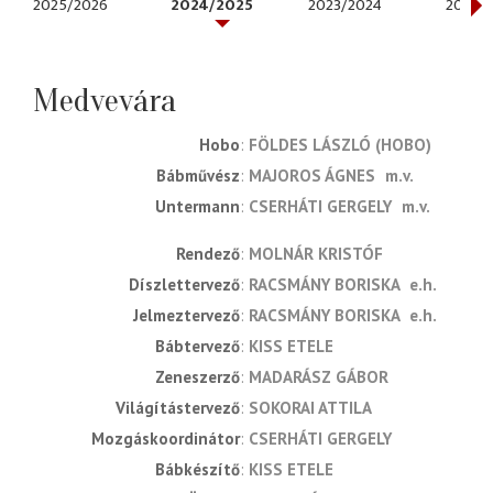
2025/2026
2024/2025
2023/2024
2022/
Medvevára
Hobo
FÖLDES LÁSZLÓ (HOBO)
Bábművész
MAJOROS ÁGNES
m.v.
Untermann
CSERHÁTI GERGELY
m.v.
rendező
MOLNÁR KRISTÓF
díszlettervező
RACSMÁNY BORISKA
e.h.
jelmeztervező
RACSMÁNY BORISKA
e.h.
bábtervező
KISS ETELE
zeneszerző
MADARÁSZ GÁBOR
világítástervező
SOKORAI ATTILA
mozgáskoordinátor
CSERHÁTI GERGELY
bábkészítő
KISS ETELE