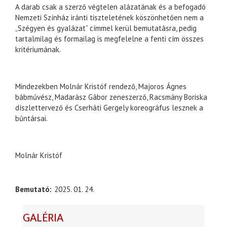
A darab csak a szerző végtelen alázatának és a befogadó
Nemzeti Színház iránti tiszteletének köszönhetően nem a
„Szégyen és gyalázat” címmel kerül bemutatásra, pedig
tartalmilag és formailag is megfelelne a fenti cím összes
kritériumának.
Mindezekben Molnár Kristóf rendező, Majoros Ágnes
bábművész, Madarász Gábor zeneszerző, Racsmány Boriska
díszlettervező és Cserháti Gergely koreográfus lesznek a
bűntársai.
Molnár Kristóf
Bemutató
2025. 01. 24.
GALÉRIA