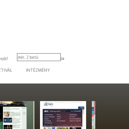
esőt!
ZTIVÁL
INTÉZMÉNY