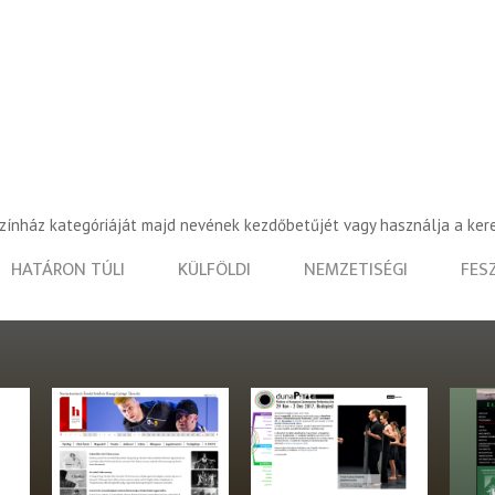
színház kategóriáját majd nevének kezdőbetűjét vagy használja a ker
HATÁRON TÚLI
KÜLFÖLDI
NEMZETISÉGI
FES