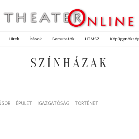
Hírek
Írások
Bemutatók
HTMSZ
Képügynöksé
SZÍNHÁZAK
ŰSOR
ÉPÜLET
IGAZGATÓSÁG
TÖRTÉNET