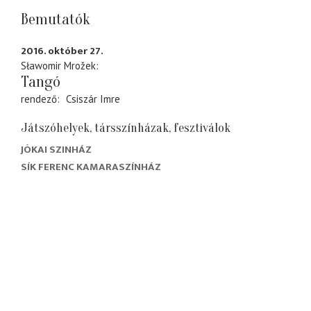
Bemutatók
2016. október 27.
Sławomir Mrožek
Tangó
rendező
Csiszár Imre
Játszóhelyek, társszínházak, fesztiválok
JÓKAI SZINHÁZ
SÍK FERENC KAMARASZÍNHÁZ