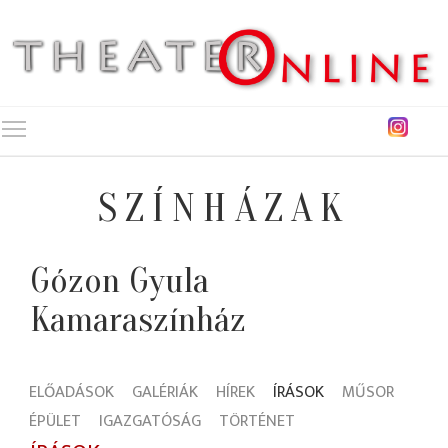
Toggle main menu visibility
SZÍNHÁZAK
Gózon Gyula
Kamaraszínház
ELŐADÁSOK
GALÉRIÁK
HÍREK
ÍRÁSOK
MŰSOR
ÉPÜLET
IGAZGATÓSÁG
TÖRTÉNET