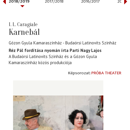
2018/2019
2017/2018
2016/2017
2015/2
I. L. Caragiale
Karnebál
Gózon Gyula Kamaraszínház
Budaörsi Latinovits Színház
Réz Pál fordítása nyomán írta Parti Nagy Lajos
A Budaörsi Latinovits Színház és a Gózon Gyula
Kamaraszínház közös produkciója
PRÓBA THEATER