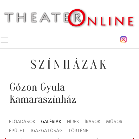
Toggle main menu visibility
SZÍNHÁZAK
Gózon Gyula
Kamaraszínház
ELŐADÁSOK
GALÉRIÁK
HÍREK
ÍRÁSOK
MŰSOR
ÉPÜLET
IGAZGATÓSÁG
TÖRTÉNET