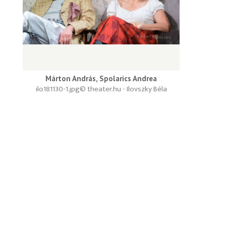
Márton András, Spolarics Andrea
ilo181130-1.jpg
© theater.hu - Ilovszky Béla