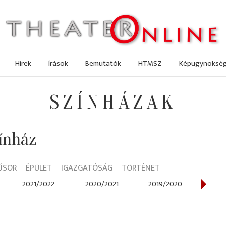
Hírek
Írások
Bemutatók
HTMSZ
Képügynöksé
SZÍNHÁZAK
ínház
ŰSOR
ÉPÜLET
IGAZGATÓSÁG
TÖRTÉNET
2021/2022
2020/2021
2019/2020
201