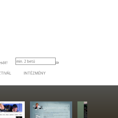
esőt!
ZTIVÁL
INTÉZMÉNY