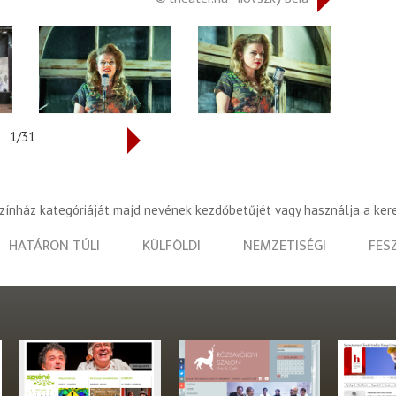
1/31
színház kategóriáját majd nevének kezdőbetűjét vagy használja a ker
HATÁRON TÚLI
KÜLFÖLDI
NEMZETISÉGI
FES