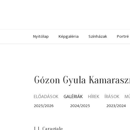
Nyitólap
Képgaléria
Színházak
Portré
Gózon Gyula Kamarasz
ELŐADÁSOK
GALÉRIÁK
HÍREK
ÍRÁSOK
M
2025/2026
2024/2025
2023/2024
I. L. Caragiale