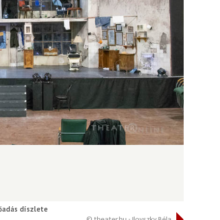
őadás díszlete
© theater.hu - Ilovszky Béla