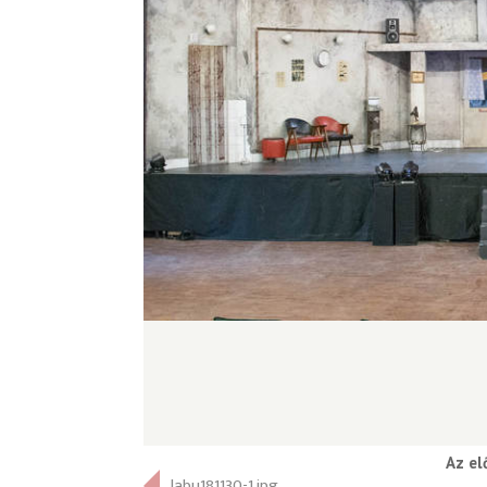
Az el
labu181130-1.jpg