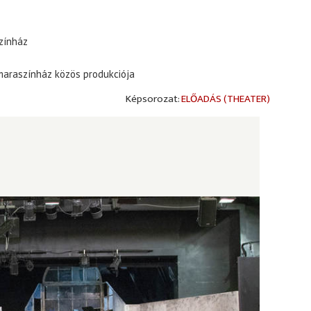
Színház
maraszínház közös produkciója
ELŐADÁS (THEATER)