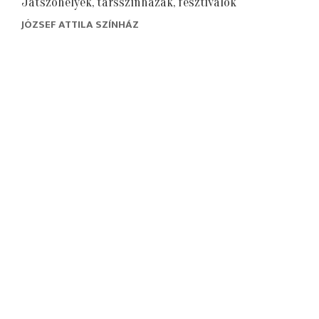
Játszóhelyek, társszínházak, fesztiválok
JÓZSEF ATTILA SZÍNHÁZ