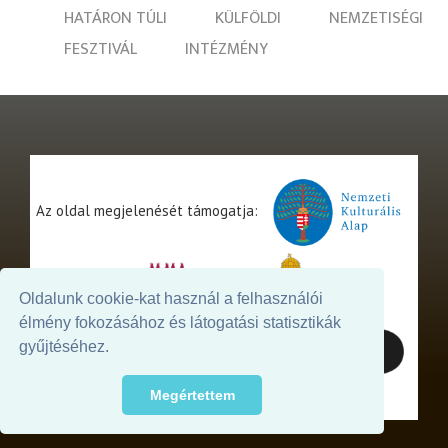
HATÁRON TÚLI
KÜLFÖLDI
NEMZETISÉGI
FESZTIVÁL
INTÉZMÉNY
Az oldal megjelenését támogatja:
Oldalunk cookie-kat használ a felhasználói
élmény fokozásához és látogatási statisztikák
gyűjtéséhez.
Megértettem