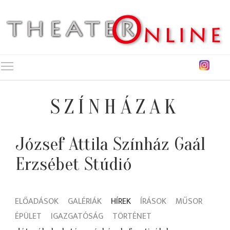
Toggle main menu visibility
SZÍNHÁZAK
József Attila Színház Gaál
Erzsébet Stúdió
ELŐADÁSOK
GALÉRIÁK
HÍREK
ÍRÁSOK
MŰSOR
ÉPÜLET
IGAZGATÓSÁG
TÖRTÉNET