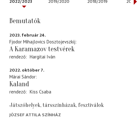
2022/2023
2019/2020
2018/2019
2017/2
Bemutatók
2023. február 24.
Fjodor Mihajlovics Dosztojevszkij
A Karamazov testvérek
rendező
Hargitai Iván
2022. október 7.
Márai Sándor
Kaland
rendező
Kiss Csaba
Játszóhelyek, társszínházak, fesztiválok
JÓZSEF ATTILA SZÍNHÁZ