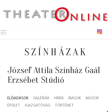
Toggle main menu visibility
SZÍNHÁZAK
József Attila Színház Gaál
Erzsébet Stúdió
ELŐADÁSOK
GALÉRIÁK
HÍREK
ÍRÁSOK
MŰSOR
ÉPÜLET
IGAZGATÓSÁG
TÖRTÉNET