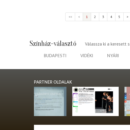
<<
<
1
2
3
4
5
>
Színház-választó
Válassza ki a keresett 
BUDAPESTI
VIDÉKI
NYÁRI
PARTNER OLDALAK