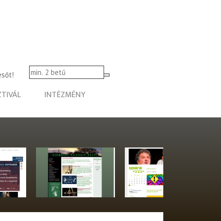
esőt!
ZTIVÁL
INTÉZMÉNY