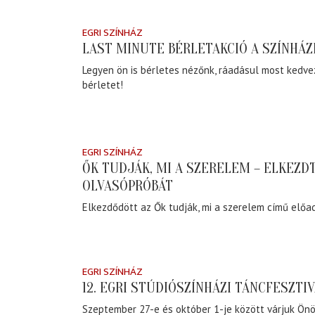
EGRI SZÍNHÁZ
LAST MINUTE BÉRLETAKCIÓ A SZÍNHÁZ
Legyen ön is bérletes nézőnk, ráadásul most kedv
bérletet!
EGRI SZÍNHÁZ
ŐK TUDJÁK, MI A SZERELEM – ELKEZD
OLVASÓPRÓBÁT
Elkezdődött az Ők tudják, mi a szerelem című előa
EGRI SZÍNHÁZ
12. EGRI STÚDIÓSZÍNHÁZI TÁNCFESZTI
Szeptember 27-e és október 1-je között várjuk Önö