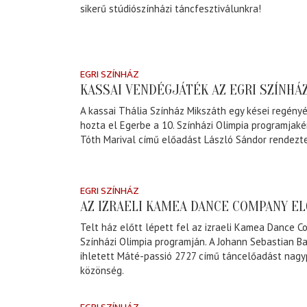
sikerű stúdiószínházi táncfesztiválunkra!
EGRI SZÍNHÁZ
KASSAI VENDÉGJÁTÉK AZ EGRI SZÍNHÁ
A kassai Thália Színház Mikszáth egy kései regény
hozta el Egerbe a 10. Színházi Olimpia programjakén
Tóth Marival című előadást László Sándor rendezte
EGRI SZÍNHÁZ
AZ IZRAELI KAMEA DANCE COMPANY E
Telt ház előtt lépett fel az izraeli Kamea Dance 
Színházi Olimpia programján. A Johann Sebastian B
ihletett Máté-passió 2727 című táncelőadást nagy
közönség.