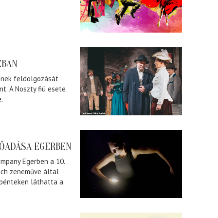
ZBAN
ének feldolgozását
t. A Noszty fiú esete
.
LŐADÁSA EGERBEN
Company Egerben a 10.
ach zeneműve által
pénteken láthatta a