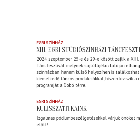
EGRI SZÍNHÁZ
XIII. EGRI STÚDIÓSZÍNHÁZI TÁNCFESZT
2024. szeptember 25-e és 29-e között zajlik a XIII.
Táncfesztivál, melynek sajtótájékoztatóján elhang
színházban, hanem külső helyszínen is találkozha
kiemelkedő táncos produkciókkal, hiszen kiviszik a
programját a Dobó térre.
EGRI SZÍNHÁZ
KULISSZATITKAINK
Izgalmas pódiumbeszélgetésekkel várjuk önöket 
előtt!