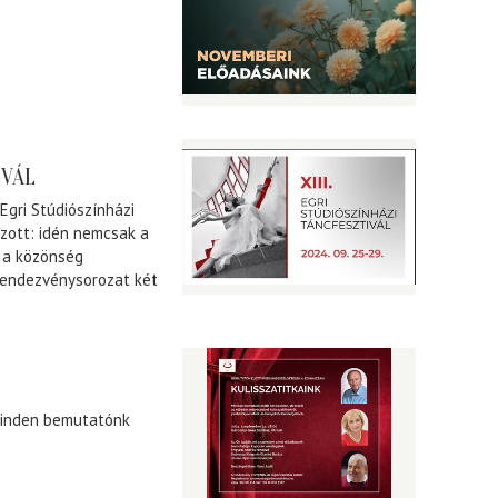
IVÁL
 Egri Stúdiószínházi
zott: idén nemcsak a
t a közönség
 rendezvénysorozat két
minden bemutatónk