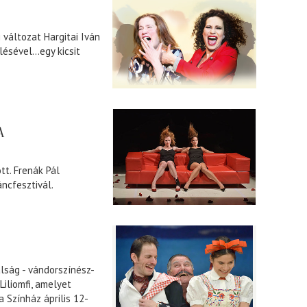
 változat Hargitai Iván
lésével…egy kicsit
A
tt. Frenák Pál
áncfesztivál.
lság - vándorszínész-
Liliomfi, amelyet
 Színház április 12-