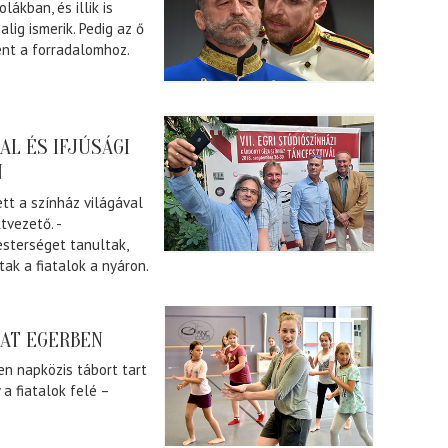
lákban, és illik is
alig ismerik. Pedig az ő
ént a forradalomhoz.
AL ÉS IFJÚSÁGI
N
ett a színház világával
tvezető. -
sterséget tanultak,
ak a fiatalok a nyáron.
ZAT EGERBEN
en napközis tábort tart
 a fiatalok felé –