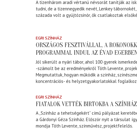
A tizenhárom aradi vértanú névsorát tanítják az isko
tudni, de a tizennegyedik nevét, Lenkey tábornokét, 
százada volt a gyújtózsinór, ők csatlakoztak elsők
EGRI SZÍNHÁZ
ORSZÁGOS FESZTIVÁLLAL, A ROKONOKK
PROGRAMMAL INDUL AZ ÉVAD EGERBE
Jól sikerült a nyári tábor, ahol 100 gyerek ismerked
-számolt be az eredményekről Tóth Levente, projek
Megmutattuk, hogyan működik a színház, színészme
koncentrációs- és helyzetgyakorlatokkal foglalkozt
EGRI SZÍNHÁZ
FIATALOK VETTÉK BIRTOKBA A SZÍNHÁ
A „Színház a tehetségekért” című pályázat keretéb
a Gárdonyi Géza Színház. Először nyit a társulat így
mondja Tóth Levente, színművész, projektfelelős.