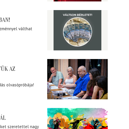
BAN!
ezménnyel válthat
TÜK AZ
dás olvasópróbája!
VÁL
ket szeretettel nagy