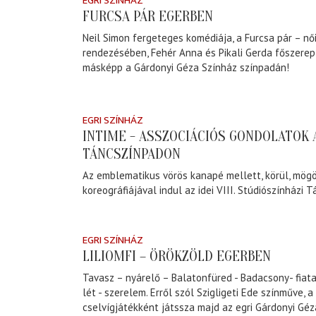
EGRI SZÍNHÁZ
FURCSA PÁR EGERBEN
Neil Simon fergeteges komédiája, a Furcsa pár – női
rendezésében, Fehér Anna és Pikali Gerda főszerep
másképp a Gárdonyi Géza Színház színpadán!
EGRI SZÍNHÁZ
INTIME - ASSZOCIÁCIÓS GONDOLATOK 
TÁNCSZÍNPADON
Az emblematikus vörös kanapé mellett, körül, mögö
koreográfiájával indul az idei VIII. Stúdiószínházi T
EGRI SZÍNHÁZ
LILIOMFI – ÖRÖKZÖLD EGERBEN
Tavasz – nyárelő – Balatonfüred - Badacsony- fiata
lét - szerelem. Erről szól Szigligeti Ede színműve, a 
cselvígjátékként játssza majd az egri Gárdonyi Géza