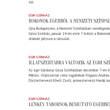
től.
EGRI SZÍNHÁZ
ROKONOK EGERBŐL A NEMZETI SZÍNPA
Újra Budapesten, a Nemzeti Színházban vendégeske
Géza Színház, január 14-én este 7 órától a Rokono
drámát játssza a társulat.
EGRI SZÍNHÁZ
ILLATSZERTÁRRÁ VÁLTOZIK AZ EGRI SZ
Az egri Gárdonyi Géza Színházban december 7-én m
Miklós: Illatszertár című vígjátékát Frigyesi Andrá
Díszlettervező Khell Zsolt, jelmeztervező Harák Jud
EGRI SZÍNHÁZ
LENKEY TÁBORNOK BEMUTATÓ EGERBE