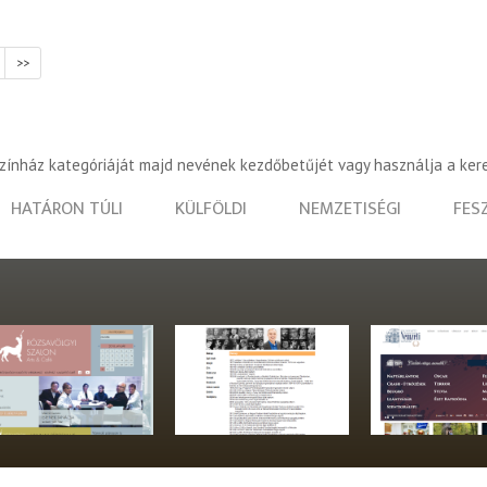
>>
színház kategóriáját majd nevének kezdőbetűjét vagy használja a ker
HATÁRON TÚLI
KÜLFÖLDI
NEMZETISÉGI
FES