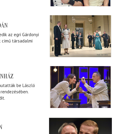
DÁN
dik az egri Gárdonyi
k című társadalmi
ÍNHÁZ
utatták be László
s rendezésében.
it.
N