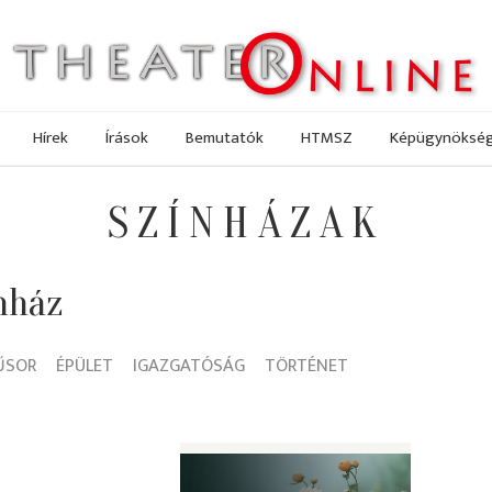
Hírek
Írások
Bemutatók
HTMSZ
Képügynöksé
SZÍNHÁZAK
nház
ŰSOR
ÉPÜLET
IGAZGATÓSÁG
TÖRTÉNET