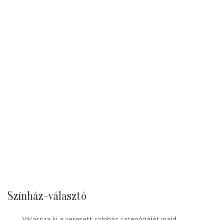
Színház-választó
Válassza ki a keresett színház kategóriáját majd