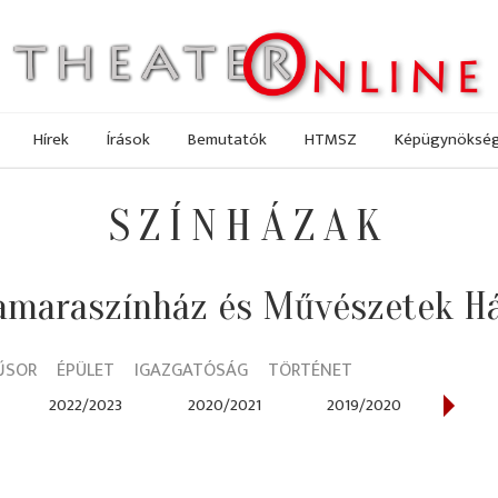
Hírek
Írások
Bemutatók
HTMSZ
Képügynöksé
SZÍNHÁZAK
amaraszínház és Művészetek H
ŰSOR
ÉPÜLET
IGAZGATÓSÁG
TÖRTÉNET
2022/2023
2020/2021
2019/2020
2017