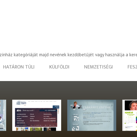
színház kategóriáját majd nevének kezdőbetűjét vagy használja a ker
HATÁRON TÚLI
KÜLFÖLDI
NEMZETISÉGI
FES