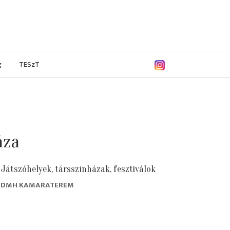
g
TESzT
áza
Játszóhelyek, társszínházak, fesztiválok
DMH KAMARATEREM
/2018
2016/2017
2015/2016
2014/2015