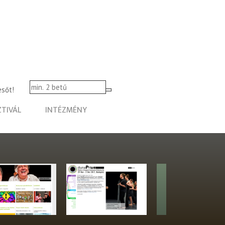
esőt!
ZTIVÁL
INTÉZMÉNY