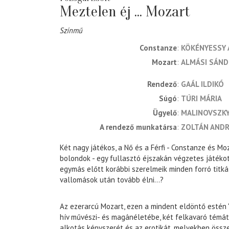
Meztelen éj ... Mozart
Színmű
Constanze
KÖKÉNYESSY 
Mozart
ALMÁSI SÁN
rendező
GAÁL ILDIKÓ
súgó
TÚRI MÁRIA
ügyelő
MALINOVSZKY
a rendező munkatársa
ZOLTÁN AND
Két nagy játékos, a Nő és a Férfi - Constanze és Mo
bolondok - egy fullasztó éjszakán végzetes játékot
egymás előtt korábbi szerelmeik minden forró titkát
vallomások után tovább élni...?
Az ezerarcú Mozart, ezen a mindent eldöntő estén "
hív művészi- és magánéletébe, két felkavaró témát
alkotás kényszerét és az erotikát, melyekben össz