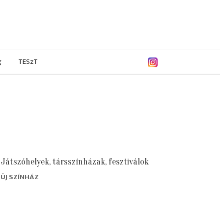
g
TESzT
Játszóhelyek, társszínházak, fesztiválok
ÚJ SZÍNHÁZ
8/2009
2007/2008
2006/2007
2005/2006