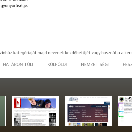
 gyönyörűsége.
színház kategóriáját majd nevének kezdőbetűjét vagy használja a ker
HATÁRON TÚLI
KÜLFÖLDI
NEMZETISÉGI
FES