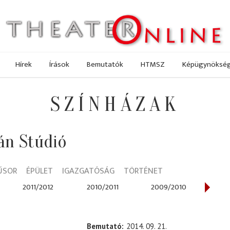
Hírek
Írások
Bemutatók
HTMSZ
Képügynöksé
SZÍNHÁZAK
ván Stúdió
ŰSOR
ÉPÜLET
IGAZGATÓSÁG
TÖRTÉNET
2011/2012
2010/2011
2009/2010
200
Bemutató
2014. 09. 21.