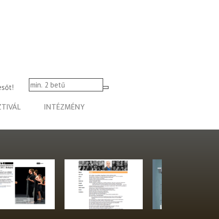
esőt!
ZTIVÁL
INTÉZMÉNY