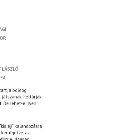
ÁGI
DOR
 LÁSZLÓ
REA
zart, a boldog
 játszanak. Feltárják
. De lehet-e ilyen
kis éji" kalandozásra
 kerülgetve, az
eforr e lázasan