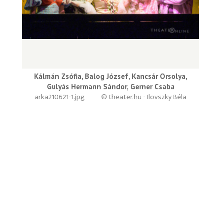
Kálmán Zsófia, Balog József, Kancsár Orsolya,
Gulyás Hermann Sándor, Gerner Csaba
arka210621-1.jpg
© theater.hu - Ilovszky Béla