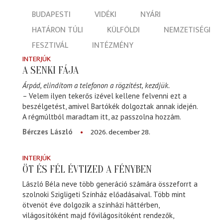
BUDAPESTI
VIDÉKI
NYÁRI
HATÁRON TÚLI
KÜLFÖLDI
NEMZETISÉGI
FESZTIVÁL
INTÉZMÉNY
INTERJÚK
A SENKI FÁJA
Árpád, elindítom a telefonon a rögzítést, kezdjük.
– Velem ilyen tekerős izével kellene felvenni ezt a
beszélgetést, amivel Bartókék dolgoztak annak idején.
A régmúltból maradtam itt, az passzolna hozzám.
2026. december 28.
Bérczes László
INTERJÚK
ÖT ÉS FÉL ÉVTIZED A FÉNYBEN
László Béla neve több generáció számára összeforrt a
szolnoki Szigligeti Színház előadásaival. Több mint
ötvenöt éve dolgozik a színházi háttérben,
világosítóként majd fővilágosítóként rendezők,