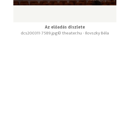
Az előadás díszlete
dcs200311-7589.jpg
© theater.hu - Ilovszky Béla