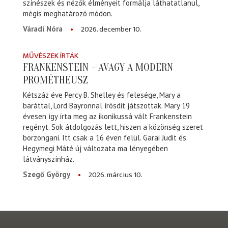
színészek és nézők élményeit formálja láthatatlanul,
mégis meghatározó módon.
2026. december 10.
Váradi Nóra
MŰVÉSZEK ÍRTÁK
FRANKENSTEIN – AVAGY A MODERN
PROMÉTHEUSZ
Kétszáz éve Percy B. Shelley és felesége, Mary a
baráttal, Lord Bayronnal írósdit játszottak. Mary 19
évesen így írta meg az ikonikussá vált Frankenstein
regényt. Sok átdolgozás lett, hiszen a közönség szeret
borzongani. Itt csak a 16 éven felül. Garai Judit és
Hegymegi Máté új változata ma lényegében
látványszínház.
2026. március 10.
Szegő György