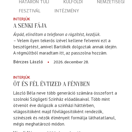
HATÁRON TÚLI
KÜLFÖLDI
NEMZETISÉGI
FESZTIVÁL
INTÉZMÉNY
INTERJÚK
A SENKI FÁJA
Árpád, elindítom a telefonon a rögzítést, kezdjük.
– Velem ilyen tekerős izével kellene felvenni ezt a
beszélgetést, amivel Bartókék dolgoztak annak idején.
A régmúltból maradtam itt, az passzolna hozzám.
2026. december 28.
Bérczes László
INTERJÚK
ÖT ÉS FÉL ÉVTIZED A FÉNYBEN
László Béla neve több generáció számára összeforrt a
szolnoki Szigligeti Színház előadásaival. Több mint
ötvenöt éve dolgozik a színházi háttérben,
világosítóként majd fővilágosítóként rendezők,
színészek és nézők élményeit formálja láthatatlanul,
mégis meghatározó módon.