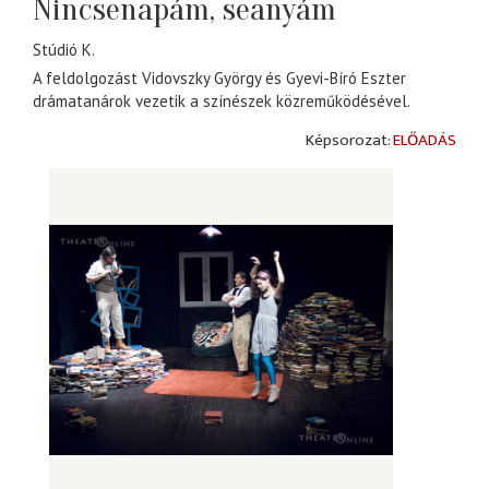
Nincsenapám, seanyám
Stúdió K.
A feldolgozást Vidovszky György és Gyevi-Bíró Eszter
drámatanárok vezetik a színészek közreműködésével.
ELŐADÁS