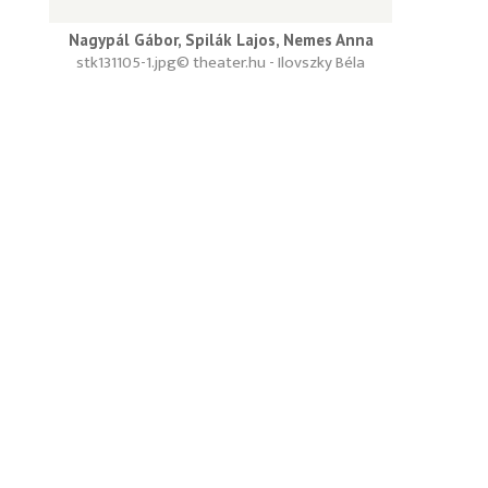
Nagypál Gábor, Spilák Lajos, Nemes Anna
stk131105-1.jpg
© theater.hu - Ilovszky Béla