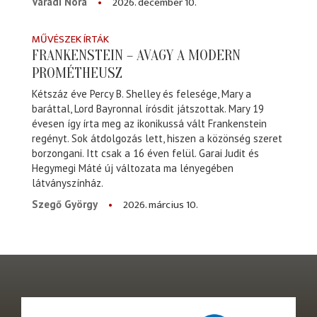
2026. december 10.
Váradi Nóra
MŰVÉSZEK ÍRTÁK
FRANKENSTEIN – AVAGY A MODERN
PROMÉTHEUSZ
Kétszáz éve Percy B. Shelley és felesége, Mary a
baráttal, Lord Bayronnal írósdit játszottak. Mary 19
évesen így írta meg az ikonikussá vált Frankenstein
regényt. Sok átdolgozás lett, hiszen a közönség szeret
borzongani. Itt csak a 16 éven felül. Garai Judit és
Hegymegi Máté új változata ma lényegében
látványszínház.
2026. március 10.
Szegő György