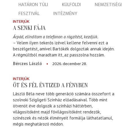
HATÁRON TÚLI
KÜLFÖLDI
NEMZETISÉGI
FESZTIVÁL
INTÉZMÉNY
INTERJÚK
A SENKI FÁJA
Árpád, elindítom a telefonon a rögzítést, kezdjük.
– Velem ilyen tekerős izével kellene felvenni ezt a
beszélgetést, amivel Bartókék dolgoztak annak idején.
A régmúltból maradtam itt, az passzolna hozzám.
2026. december 28.
Bérczes László
INTERJÚK
ÖT ÉS FÉL ÉVTIZED A FÉNYBEN
László Béla neve több generáció számára összeforrt a
szolnoki Szigligeti Színház előadásaival. Több mint
ötvenöt éve dolgozik a színházi háttérben,
világosítóként majd fővilágosítóként rendezők,
színészek és nézők élményeit formálja láthatatlanul,
mégis meghatározó módon.