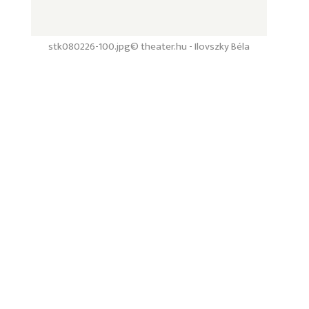
stk080226-100.jpg
© theater.hu - Ilovszky Béla