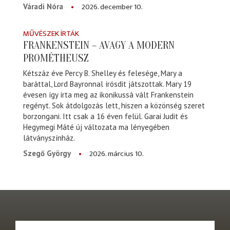
2026. december 10.
Váradi Nóra
MŰVÉSZEK ÍRTÁK
FRANKENSTEIN – AVAGY A MODERN
PROMÉTHEUSZ
Kétszáz éve Percy B. Shelley és felesége, Mary a
baráttal, Lord Bayronnal írósdit játszottak. Mary 19
évesen így írta meg az ikonikussá vált Frankenstein
regényt. Sok átdolgozás lett, hiszen a közönség szeret
borzongani. Itt csak a 16 éven felül. Garai Judit és
Hegymegi Máté új változata ma lényegében
látványszínház.
2026. március 10.
Szegő György