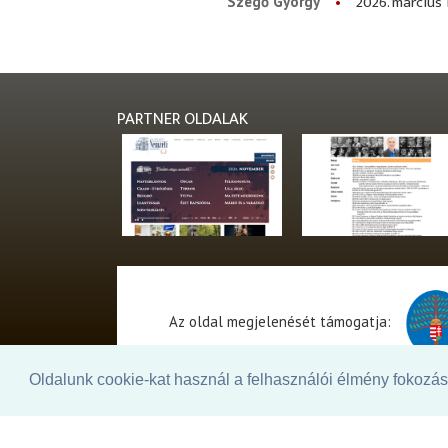
2026. március 
Szegő György
PARTNER OLDALAK
Az oldal megjelenését támogatja:
Oldalunk cookie-kat használ a felhasználói élmény fokozásá
© 2026. - THEATER Online -
theater.hu