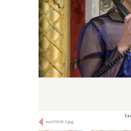
Cza
mn211028-2.jpg