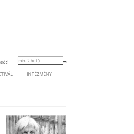
esőt!
ZTIVÁL
INTÉZMÉNY