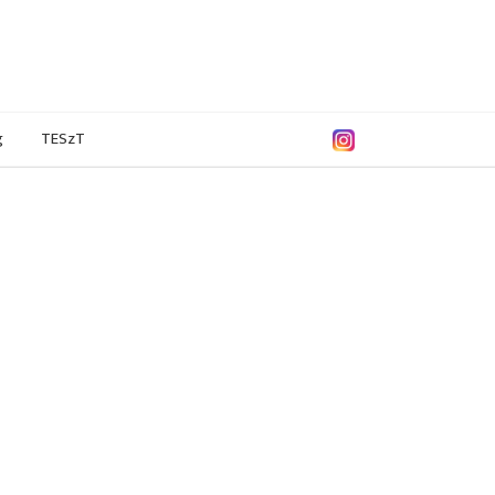
g
TESzT
/2017
2011/2012
2007/2008