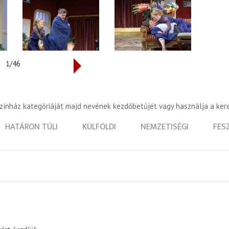
1/46
színház kategóriáját majd nevének kezdőbetűjét vagy használja a ker
HATÁRON TÚLI
KÜLFÖLDI
NEMZETISÉGI
FES