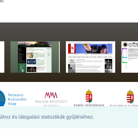
10.
hoz és látogatási statisztikák gyűjtéséhez.