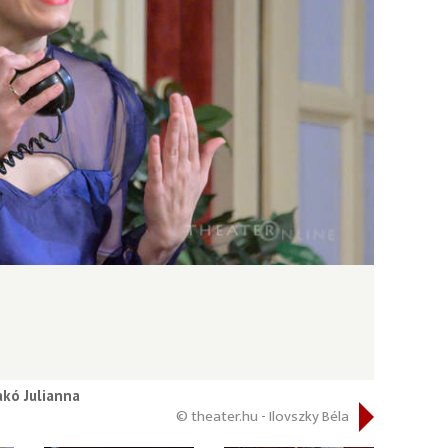
kó Julianna
© theater.hu - Ilovszky Béla