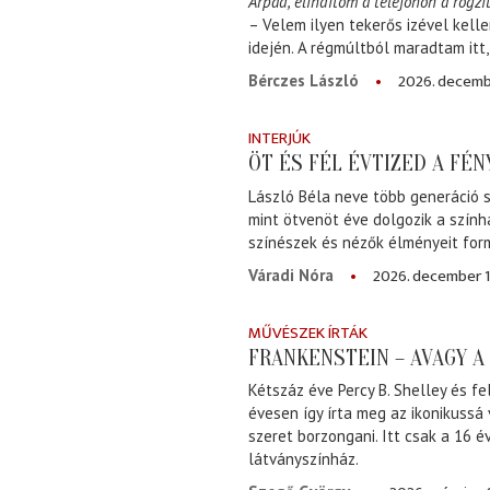
Árpád, elindítom a telefonon a rögzít
– Velem ilyen tekerős izével kell
idején. A régmúltból maradtam itt
2026. decemb
Bérczes László
INTERJÚK
ÖT ÉS FÉL ÉVTIZED A FÉ
László Béla neve több generáció s
mint ötvenöt éve dolgozik a szính
színészek és nézők élményeit for
2026. december 1
Váradi Nóra
MŰVÉSZEK ÍRTÁK
FRANKENSTEIN – AVAGY 
Kétszáz éve Percy B. Shelley és fe
évesen így írta meg az ikonikussá
szeret borzongani. Itt csak a 16 
látványszínház.