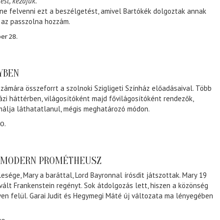
ést, kezdjük.
ene felvenni ezt a beszélgetést, amivel Bartókék dolgoztak annak
, az passzolna hozzám.
er 28.
NYBEN
zámára összeforrt a szolnoki Szigligeti Színház előadásaival. Több
ázi háttérben, világosítóként majd fővilágosítóként rendezők,
málja láthatatlanul, mégis meghatározó módon.
0.
A MODERN PROMÉTHEUSZ
lesége, Mary a baráttal, Lord Bayronnal írósdit játszottak. Mary 19
 vált Frankenstein regényt. Sok átdolgozás lett, hiszen a közönség
éven felül. Garai Judit és Hegymegi Máté új változata ma lényegében