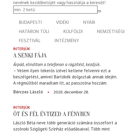
nevének kezdőbetűjét vagy használja a keresőt!
BUDAPESTI
VIDÉKI
NYÁRI
HATÁRON TÚLI
KÜLFÖLDI
NEMZETISÉGI
FESZTIVÁL
INTÉZMÉNY
INTERJÚK
A SENKI FÁJA
Árpád, elindítom a telefonon a rögzítést, kezdjük.
– Velem ilyen tekerős izével kellene felvenni ezt a
beszélgetést, amivel Bartókék dolgoztak annak idején.
A régmúltból maradtam itt, az passzolna hozzám.
2026. december 28.
Bérczes László
INTERJÚK
ÖT ÉS FÉL ÉVTIZED A FÉNYBEN
László Béla neve több generáció számára összeforrt a
szolnoki Szigligeti Színház előadásaival. Több mint