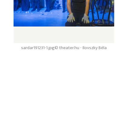
sardar191231-1.jpg
© theater.hu - Ilovszky Béla