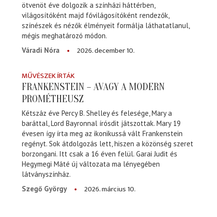
ötvenöt éve dolgozik a színházi háttérben,
világosítóként majd fővilágosítóként rendezők,
színészek és nézők élményeit formálja láthatatlanul,
mégis meghatározó módon.
2026. december 10.
Váradi Nóra
MŰVÉSZEK ÍRTÁK
FRANKENSTEIN – AVAGY A MODERN
PROMÉTHEUSZ
Kétszáz éve Percy B. Shelley és felesége, Mary a
baráttal, Lord Bayronnal írósdit játszottak. Mary 19
évesen így írta meg az ikonikussá vált Frankenstein
regényt. Sok átdolgozás lett, hiszen a közönség szeret
borzongani. Itt csak a 16 éven felül. Garai Judit és
Hegymegi Máté új változata ma lényegében
látványszínház.
2026. március 10.
Szegő György