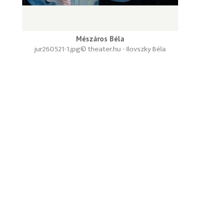
Mészáros Béla
jur260521-1.jpg
© theater.hu - Ilovszky Béla