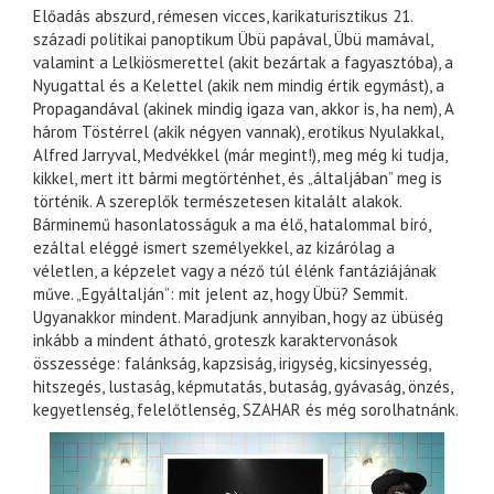
Előadás abszurd, rémesen vicces, karikaturisztikus 21.
századi politikai panoptikum Übü papával, Übü mamával,
valamint a Lelkiösmerettel (akit bezártak a fagyasztóba), a
Nyugattal és a Kelettel (akik nem mindig értik egymást), a
Propagandával (akinek mindig igaza van, akkor is, ha nem), A
három Töstérrel (akik négyen vannak), erotikus Nyulakkal,
Alfred Jarryval, Medvékkel (már megint!), meg még ki tudja,
kikkel, mert itt bármi megtörténhet, és „általjában” meg is
történik. A szereplők természetesen kitalált alakok.
Bárminemű hasonlatosságuk a ma élő, hatalommal bíró,
ezáltal eléggé ismert személyekkel, az kizárólag a
véletlen, a képzelet vagy a néző túl élénk fantáziájának
műve. „Egyáltalján”: mit jelent az, hogy Übü? Semmit.
Ugyanakkor mindent. Maradjunk annyiban, hogy az übüség
inkább a mindent átható, groteszk karaktervonások
összessége: falánkság, kapzsiság, irigység, kicsinyesség,
hitszegés, lustaság, képmutatás, butaság, gyávaság, önzés,
kegyetlenség, felelőtlenség, SZAHAR és még sorolhatnánk.