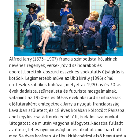
Alfred Jarry (1873–1907) francia szimbolista író, akinek
nevéhez regények, versek, rövid színdarabok és
operettlibrettók, abszurd esszék és spekulatív újságírás is
kötődik. Legismertebb műve az Übü király (1896) című
groteszk, szatirikus bohózat, melyet az 1920-as és 30-as
évek dadaista, szürrealista és futurista mozgalmainak,
valamint az 1950-es és 60-as évek abszurd színházának
előfutáraként emlegetnek. Jarry a nyugat-franciaországi
Lavalban született, és 18 éves korában költözött Párizsba,
ahol egy kis családi örökségből élt, irodalmi szalonokat
látogatott, de miután vagyona elfogyott, káoszba fulladt
az élete, teljes nyomorúságban és alkoholizmusban halt
meg 34 éves korában. Az Übü király párizsi első bemutatója