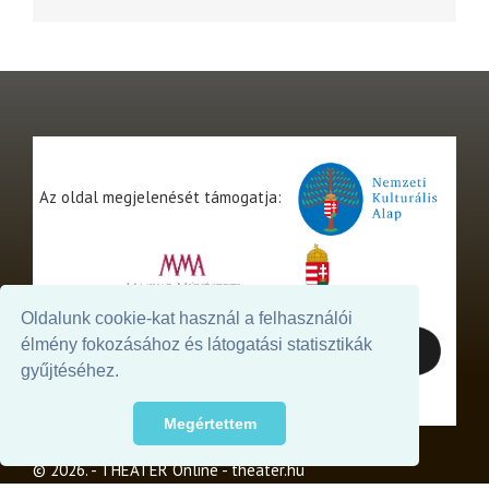
Az oldal megjelenését támogatja:
Oldalunk cookie-kat használ a felhasználói
élmény fokozásához és látogatási statisztikák
gyűjtéséhez.
Megértettem
© 2026. - THEATER Online -
theater.hu