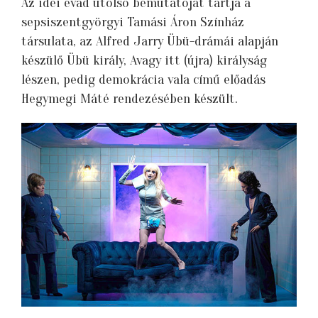
Az idei évad utolsó bemutatóját tartja a
sepsiszentgyörgyi Tamási Áron Színház
társulata, az Alfred Jarry Übü-drámái alapján
készülő Übü király, Avagy itt (újra) királyság
lészen, pedig demokrácia vala című előadás
Hegymegi Máté rendezésében készült.