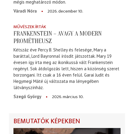
mégis meghatározó módon.
2026. december 10.
Váradi Nóra
MŰVÉSZEK ÍRTÁK
FRANKENSTEIN – AVAGY A MODERN
PROMÉTHEUSZ
Kétszáz éve Percy B. Shelley és felesége, Mary a
baráttal, Lord Bayronnal írósdit játszottak. Mary 19
évesen így írta meg az ikonikussá vált Frankenstein
regényt. Sok átdolgozás lett, hiszen a közönség szeret
borzongani. Itt csak a 16 éven felül. Garai Judit és
Hegymegi Máté új változata ma lényegében
látványszínház.
2026. március 10.
Szegő György
BEMUTATÓK KÉPEKBEN