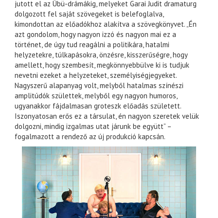
jutott el az Übü-drámákig, melyeket Garai Judit dramaturg
dolgozott fel saját szövegeket is belefoglalva,
kimondottan az előadókhoz alakítva a szövegkönyvet. „Én
azt gondolom, hogy nagyon izzó és nagyon mai ez a
történet, de úgy tud reagálni a politikára, hatalmi
helyzetekre, túlkapásokra, önzésre, kisszerűségre, hogy
amellett, hogy szembesít, megkönnyebbülve ki is tudjuk
nevetni ezeket a helyzeteket, személyiségjegyeket.
Nagyszerű alapanyag volt, melyből hatalmas színészi
amplitúdók születtek, melyből egy nagyon humoros,
ugyanakkor fájdalmasan groteszk előadás született.
Iszonyatosan erős ez a társulat, én nagyon szeretek velük
dolgozni, mindig izgalmas utat járunk be együtt” –
fogalmazott a rendező az új produkció kapcsán.