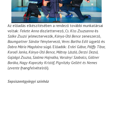
Az előadás elkészítésében a rendező további munkatársai
voltak:
Fekete Anna
díszlettervező,
Cs. Kiss Zsuzsanna
és
Szőke Zsuzsi
jelmeztervezők,
Kónya-Ütő Bence
zeneszerző,
Baumgartner Sándor
fénytervező,
Veres Bartha Edit
ügyelő és
Dobra Mária Magdolna
súgó. Előadók:
Erdei Gábor, Pálffy Tibor,
Korodi Janka, Kónya-Ütő Bence, Mátray László, Derzsi Dezső,
Gajzágó Zsuzsa, Szalma Hajnalka, Varsányi Szabolcs, Göllner
Boróka, Nagy-Kopeczky Kristóf, Pignitzky Gellért és Nemes
Levente
(hangfelvételről).
Sepsiszentgyörgyi színház