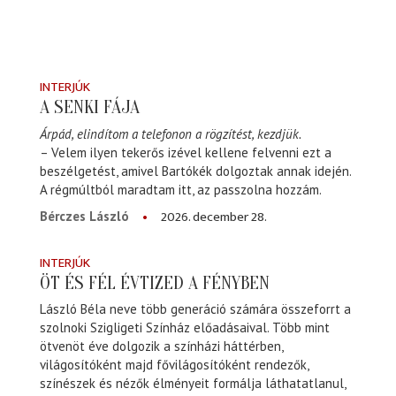
INTERJÚK
A SENKI FÁJA
Árpád, elindítom a telefonon a rögzítést, kezdjük.
– Velem ilyen tekerős izével kellene felvenni ezt a
beszélgetést, amivel Bartókék dolgoztak annak idején.
A régmúltból maradtam itt, az passzolna hozzám.
2026. december 28.
Bérczes László
INTERJÚK
ÖT ÉS FÉL ÉVTIZED A FÉNYBEN
László Béla neve több generáció számára összeforrt a
szolnoki Szigligeti Színház előadásaival. Több mint
ötvenöt éve dolgozik a színházi háttérben,
világosítóként majd fővilágosítóként rendezők,
színészek és nézők élményeit formálja láthatatlanul,