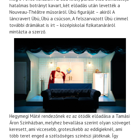
hatalmas botrányt kavart, két előadás után levették a
Nouveau-Théâtre műsoráról. Übü figuráját – akiről A
láncravert Übü, Übü a csúcson, A felszarvazott Übü címmel
további drámákat is írt – középiskolai fizikatanáráról
mintázta a szerző.
Hegymegi Máté rendezőnek ez az ötödik előadása a Tamási
Áron Színházban, melyhez bevallása szerint olyan szöveget
keresett, ami viccesebb, groteszkebb az eddigieknél, ami
több teret enged a szélsőséges színészi játéknak. Így